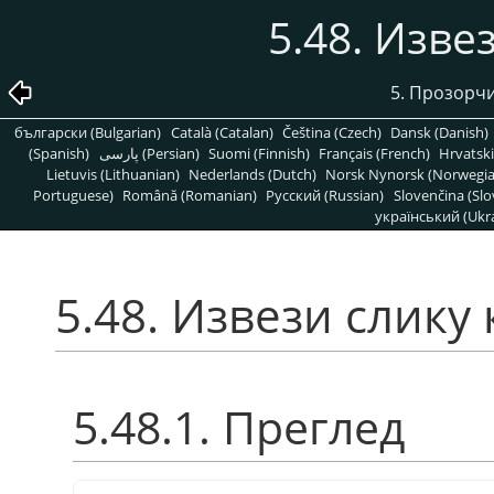
5.48. Изве
5. Прозорчи
български (Bulgarian)
Català (Catalan)
Čeština (Czech)
Dansk (Danish)
(Spanish)
پارسی (Persian)
Suomi (Finnish)
Français (French)
Hrvatski
Lietuvis (Lithuanian)
Nederlands (Dutch)
Norsk Nynorsk (Norwegi
Portuguese)
Română (Romanian)
Pусский (Russian)
Slovenčina (Slo
український (Ukra
5.48. Извези слику 
5.48.1. Преглед