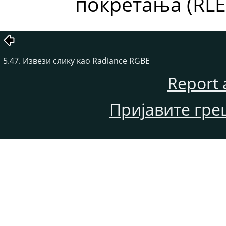
покретања (RLE
5.47. Извези слику као Radiance RGBE
Report 
Пријавите гре