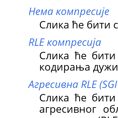
Нема компресије
Слика ће бити 
RLE компресија
Слика ће бит
кодирања дужин
Агресивна RLE (SG
Слика ће бит
агресивног о