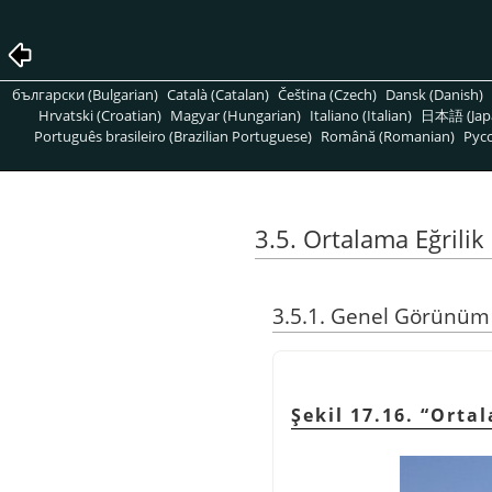
български (Bulgarian)
Català (Catalan)
Čeština (Czech)
Dansk (Danish)
Hrvatski (Croatian)
Magyar (Hungarian)
Italiano (Italian)
日本語 (Jap
Português brasileiro (Brazilian Portuguese)
Română (Romanian)
Pусс
3.5. Ortalama Eğrilik 
3.5.1. Genel Görünüm
Şekil 17.16.
“
Ortal