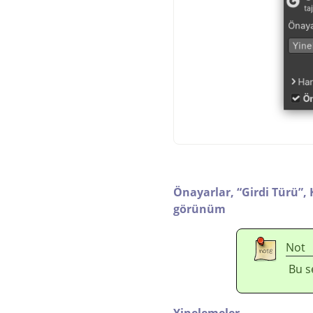
Önayarlar,
“
Girdi Türü
”
,
görünüm
Not
Bu s