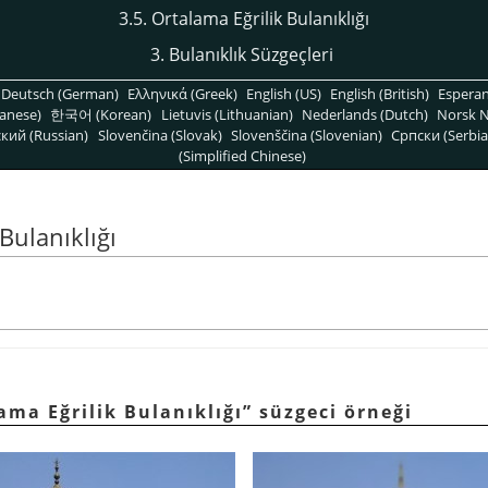
3.5. Ortalama Eğrilik Bulanıklığı
3. Bulanıklık Süzgeçleri
Deutsch (German)
Ελληνικά (Greek)
English (US)
English (British)
Espera
anese)
한국어 (Korean)
Lietuvis (Lithuanian)
Nederlands (Dutch)
Norsk N
кий (Russian)
Slovenčina (Slovak)
Slovenščina (Slovenian)
Српски (Serbia
(Simplified Chinese)
Bulanıklığı
ama Eğrilik Bulanıklığı
”
süzgeci örneği