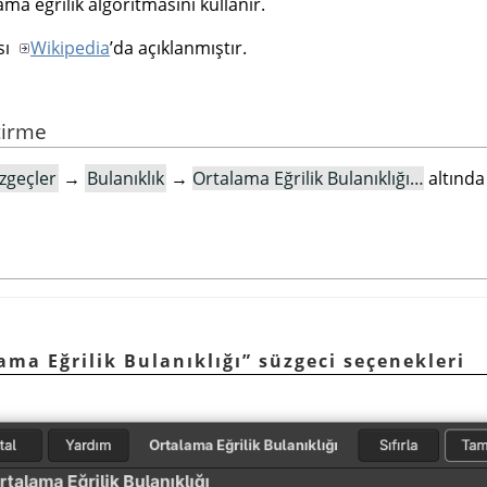
ama eğrilik algoritmasını kullanır.
sı
Wikipedia
ʼda açıklanmıştır.
tirme
zgeçler
→
Bulanıklık
→
Ortalama Eğrilik Bulanıklığı…
altında
ama Eğrilik Bulanıklığı
”
süzgeci seçenekleri