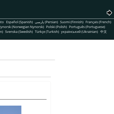
nto
Español (Spanish)
پارسی (Persian)
Suomi (Finnish)
Français (French)
ynorsk (Norwegian Nynorsk)
Polski (Polish)
Português (Portuguese)
n)
Svenska (Swedish)
Türkçe (Turkish)
український (Ukrainian)
中文