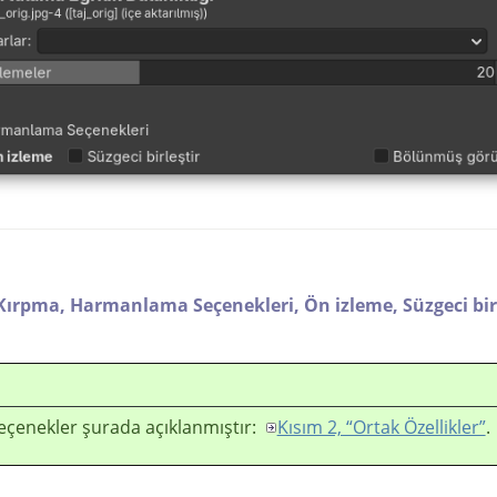
Kırpma,
Harmanlama Seçenekleri,
Ön izleme,
Süzgeci bir
eçenekler şurada açıklanmıştır:
Kısım 2, “Ortak Özellikler”
.