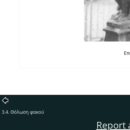
Επ
3.4. Θόλωση φακού
Report 