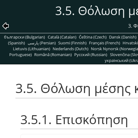
3.5. Θόλωση 
3. 
български (Bulgarian)
Català (Catalan)
Čeština (Czech)
Dansk (Danish)
(Spanish)
پارسی (Persian)
Suomi (Finnish)
Français (French)
Hrvatski
Lietuvis (Lithuanian)
Nederlands (Dutch)
Norsk Nynorsk (Norwegi
Portuguese)
Română (Romanian)
Pусский (Russian)
Slovenčina (Slo
український (Ukra
3.5. Θόλωση μέσης
3.5.1. Επισκόπηση