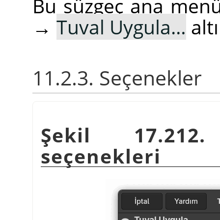
Bu süzgeç ana men
→
Tuval Uygula…
alt
11.2.3. Seçenekler
Şekil 17.21
seçenekleri