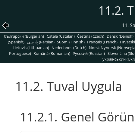
11.2. 
11. S
български (Bulgarian)
Català (Catalan)
Čeština (Czech)
Dansk (Danish)
(Spanish)
پارسی (Persian)
Suomi (Finnish)
Français (French)
Hrvatski
Lietuvis (Lithuanian)
Nederlands (Dutch)
Norsk Nynorsk (Norwegi
Portuguese)
Română (Romanian)
Pусский (Russian)
Slovenčina (Slo
український (Ukra
11.2. Tuval Uygula
11.2.1. Genel Görü