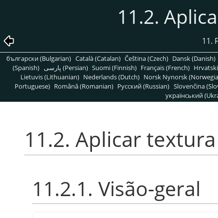
11.2. Aplica
11. F
български (Bulgarian)
Català (Catalan)
Čeština (Czech)
Dansk (Danish)
(Spanish)
پارسی (Persian)
Suomi (Finnish)
Français (French)
Hrvatski
Lietuvis (Lithuanian)
Nederlands (Dutch)
Norsk Nynorsk (Norwegi
Portuguese)
Română (Romanian)
Pусский (Russian)
Slovenčina (Slo
український (Ukra
11.2. Aplicar textura
11.2.1. Visão-geral