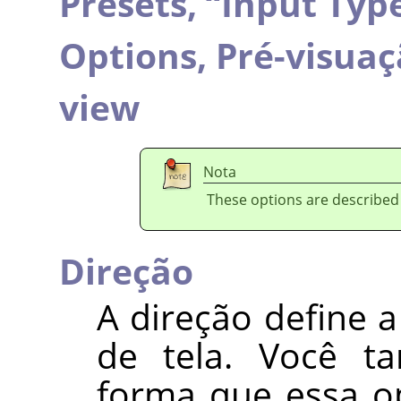
Presets,
“
Input Typ
Options,
Pré-visua
view
Nota
These options are described
Direção
A direção define a
de tela. Você 
forma que essa o