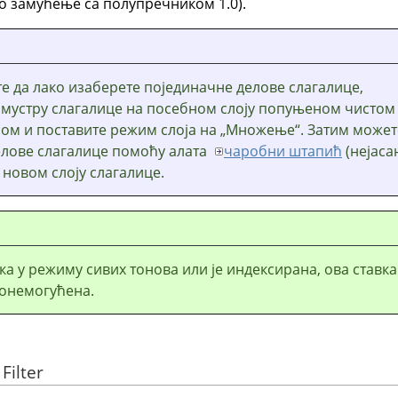
о замућење са полупречником 1.0).
е да лако изаберете појединачне делове слагалице,
е мустру слагалице на посебном слоју попуњеном чистом
јом и поставите режим слоја на „Множење“. Затим может
елове слагалице помоћу алата
чаробни штапић
(нејаса
 новом слоју слагалице.
ика у режиму сивих тонова или је индексирана, ова ставка
 онемогућена.
Filter