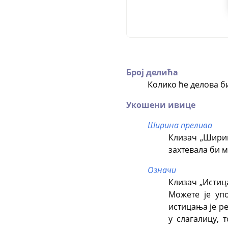
Број делића
Колико ће делова б
Укошени ивице
Ширина прелива
Клизач „Ширин
захтевала би м
Означи
Клизач „Истица
Можете је упо
истицања је р
у слагалицу, 