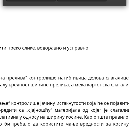
ити преко слике, водоравно и усправно.
а прелива“ контролише нагиб ивица делова слагалице 
алу вредност ширине прелива, а мека картонска слагалиц
ње“ контролише јачину истакнутости која ће се појавит
редити са „сјајношћу“ материјала од којег је слага
елативна у односу на ширину косине. Као опште правило
то би требало да користите мање вредности за косину