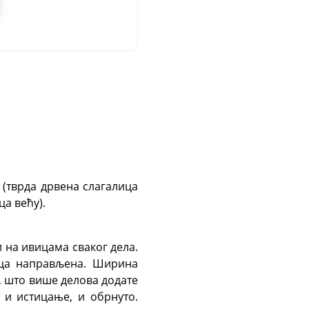
(тврда дрвена слагалица
а већу).
и на ивицама сваког дела.
лица направљена. Ширина
, што више делова додате
 и истицање, и обрнуто.