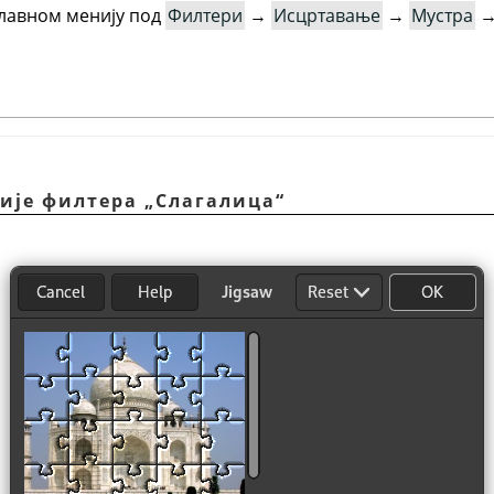
главном менију под
Филтери
→
Исцртавање
→
Мустра
ције филтера
„
Слагалица
“