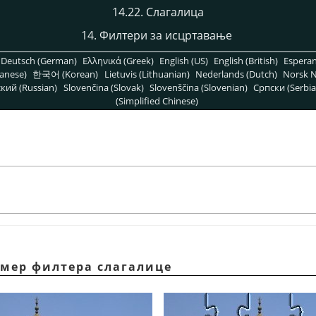
14.22. Слагалица
14. Филтери за исцртавање
Deutsch (German)
Ελληνικά (Greek)
English (US)
English (British)
Espera
anese)
한국어 (Korean)
Lietuvis (Lithuanian)
Nederlands (Dutch)
Norsk N
кий (Russian)
Slovenčina (Slovak)
Slovenščina (Slovenian)
Српски (Serbia
(Simplified Chinese)
имер филтера слагалице