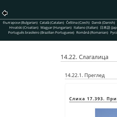
български (Bulgarian)
Català (Catalan)
Čeština (Czech)
Dansk (Danish)
Hrvatski (Croatian)
Magyar (Hungarian)
Italiano (Italian)
日本語 (Jap
Português brasileiro (Brazilian Portuguese)
Română (Romanian)
Pусс
14.22. Слагалица
14.22.1. Преглед
Слика 17.393. Пр