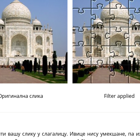
Оригинална слика
Filter applied
ти вашу слику у слагалицу. Ивице нису умекшане, па 