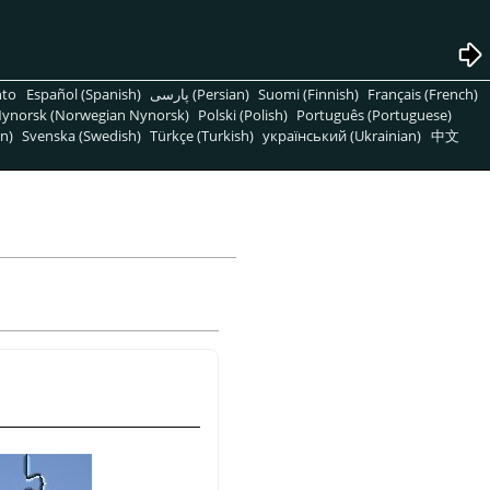
nto
Español (Spanish)
پارسی (Persian)
Suomi (Finnish)
Français (French)
ynorsk (Norwegian Nynorsk)
Polski (Polish)
Português (Portuguese)
n)
Svenska (Swedish)
Türkçe (Turkish)
український (Ukrainian)
中文