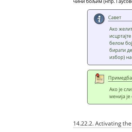
чини бољим (нпр. Гаусов
Савет
Ако желит
исцртајт
белом бо
бирати д
избор) на
Примедба
Ако је сл
менија је
14.22.2. Activating the 