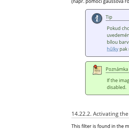
(např. pomocí gaussova ro
Tip
Pokud chce
uvedemém 
bílou bar
hůlky
pak 
Poznámka
If the ima
disabled.
14.22.2. Activating the 
This filter is found in th