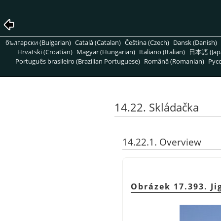
български (Bulgarian)
Català (Catalan)
Čeština (Czech)
Dansk (Danish)
Hrvatski (Croatian)
Magyar (Hungarian)
Italiano (Italian)
日本語 (Jap
Português brasileiro (Brazilian Portuguese)
Română (Romanian)
Pусс
14.22. Skládačka
14.22.1. Overview
Obrázek 17.393. Ji