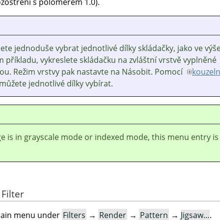
zostření s poloměrem 1.0).
te jednoduše vybrat jednotlivé dílky skládačky, jako ve výš
příkladu, vykreslete skládačku na zvláštní vrstvě vyplněné
vou. Režim vrstvy pak nastavte na Násobit. Pomocí
kouzel
můžete jednotlivé dílky vybírat.
ge is in grayscale mode or indexed mode, this menu entry is
Filter
e main menu under
Filters
→
Render
→
Pattern
→
Jigsaw…
.