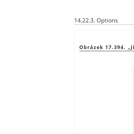
14.22.3. Options
Obrázek 17.394.
„
J