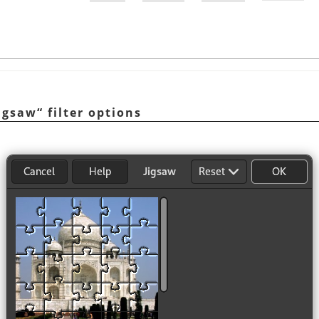
igsaw
“
filter options