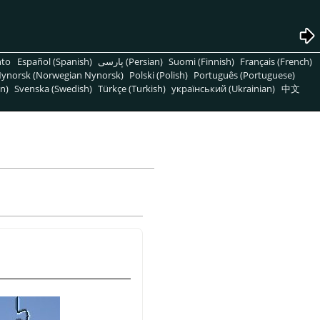
nto
Español (Spanish)
پارسی (Persian)
Suomi (Finnish)
Français (French)
ynorsk (Norwegian Nynorsk)
Polski (Polish)
Português (Portuguese)
n)
Svenska (Swedish)
Türkçe (Turkish)
український (Ukrainian)
中文