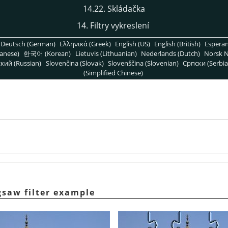
14.22. Skládačka
14. Filtry vykreslení
Deutsch (German)
Ελληνικά (Greek)
English (US)
English (British)
Espera
anese)
한국어 (Korean)
Lietuvis (Lithuanian)
Nederlands (Dutch)
Norsk N
кий (Russian)
Slovenčina (Slovak)
Slovenščina (Slovenian)
Српски (Serbia
(Simplified Chinese)
gsaw filter example