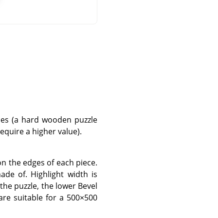
eces (a hard wooden puzzle
equire a higher value).
 on the edges of each piece.
ade of. Highlight width is
the puzzle, the lower Bevel
are suitable for a 500×500