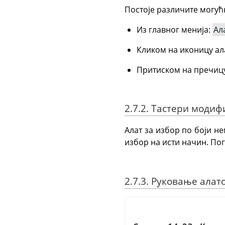
Постоје различите могућ
Из главног менија:
Ал
Кликом на иконицу а
Притиском на пречицу
2.7.2. Тастери моди
Алат за избор по боји не
избор на исти начин. По
2.7.3. Руковање алат