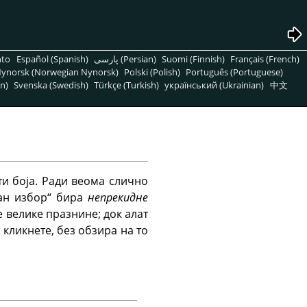
nto
Español (Spanish)
پارسی (Persian)
Suomi (Finnish)
Français (French)
ynorsk (Norwegian Nynorsk)
Polski (Polish)
Português (Portuguese)
n)
Svenska (Swedish)
Türkçe (Turkish)
український (Ukrainian)
中文
ти боја. Ради веома слично
сан избор“ бира
непрекидне
 велике празнине; док алат
 кликнете, без обзира на то