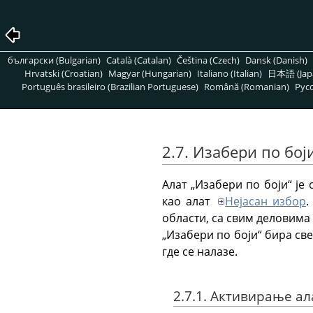
български (Bulgarian)
Català (Catalan)
Čeština (Czech)
Dansk (Danish)
Hrvatski (Croatian)
Magyar (Hungarian)
Italiano (Italian)
日本語 (Jap
Português brasileiro (Brazilian Portuguese)
Română (Romanian)
Pусс
2.7. Изабери по бој
Алат „Изабери по боји“ је
као алат
Нејасан избор
.
области, са свим деловима
„Изабери по боји“ бира све
где се налазе.
2.7.1. Активирање ал