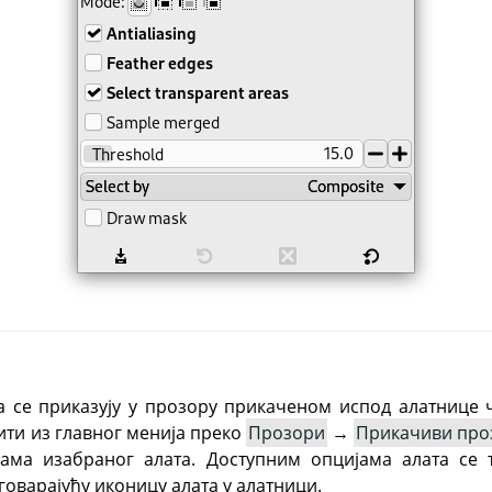
а се приказују у прозору прикаченом испод алатнице 
ити из главног менија преко
Прозори
→
Прикачиви про
јама изабраног алата. Доступним опцијама алата се 
говарајућу иконицу алата у алатници.