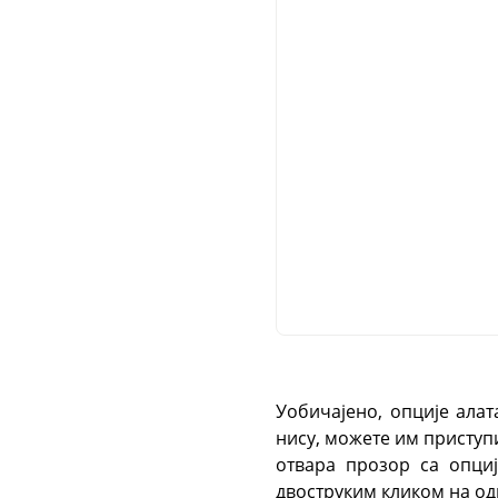
Уобичајено, опције алат
нису, можете им приступ
отвара прозор са опци
двоструким кликом на од