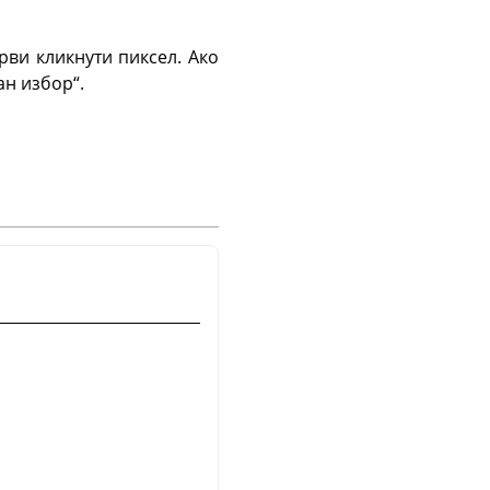
рви кликнути пиксел. Ако
ан избор“.