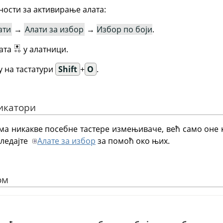
ности за активирање алата:
ати
→
Алати за избор
→
Избор по боји
.
лата
у алатници.
 на тастатури
Shift
+
O
.
фикатори
ма никакве посебне тастере измењиваче, већ само оне к
гледајте
Алате за избор
за помоћ око њих.
ом