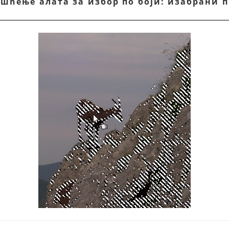
ишћење алата за избор по боји: изабрани 