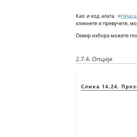
Као и код алата
Нејаса
кликнете и превучете, мо
Оквир избора можете пом
2.7.4. Опције
Слика 14.24. Про