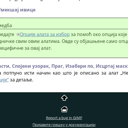
Умекшај ивице
медба
ледајте
Опције алата за избор
за помоћ око опција које
дничке свим овим алатима. Овде су објашњене само опци
пецифичне за овај алат.
асти,
Спојени узорак,
Праг,
Изабери по,
Исцртај маск
 потпуно исти начин као што је описано за алат „Неј
ије“
за детаље.
Report a bug in GIMP
Пријавите грешку у документацији