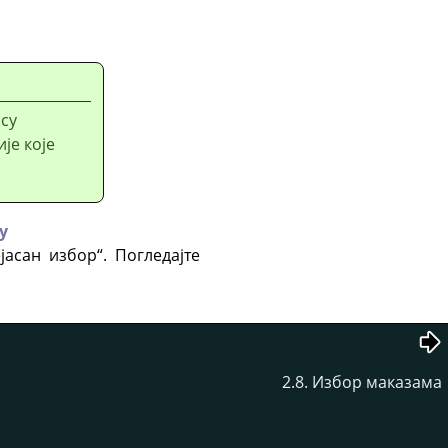
 су
је које
у
асан избор“. Погледајте
2.8. Избор маказама