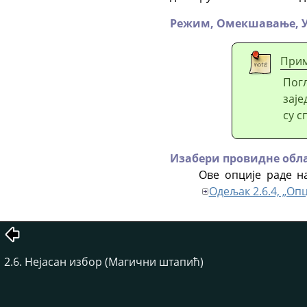
Режим,
Омекшавање,
При
Пог
заје
су с
Изабери провидне обл
Ове опције раде на
Одељак 2.6.4, „Опц
2.6. Нејасан избор (Магични штапић)