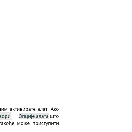
чим активирате алат. Ако
зори
→
Опције алата
што
такође може приступити