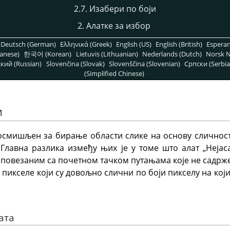
2.7. Изабери по боји
2. Алатке за избор
Deutsch (German)
Ελληνικά (Greek)
English (US)
English (British)
Espera
anese)
한국어 (Korean)
Lietuvis (Lithuanian)
Nederlands (Dutch)
Norsk N
кий (Russian)
Slovenčina (Slovak)
Slovenščina (Slovenian)
Српски (Serbia
(Simplified Chinese)
и
 осмишљен за бирање области слике на основу сличнос
 Главна разлика између њих је у томе што алат „Неја
 повезаним са почетном тачком путањама које не садрже
 пикселе који су довољно слични по боји пикселу на који
ата