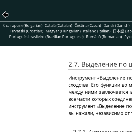
български (Bulgarian)
Català (Catalan)
Čeština (Czech)
Dansk (Danish)
Hrvatski (Croatian)
Magyar (Hungarian)
Italiano (Italian)
日本語 (Jap
Português brasileiro (Brazilian Portuguese)
Română (Romanian)
Pусс
2.7. Выделение по 
Инструмент «Выделение по
сходства. Его функции во
между ними заключается в
все части которых соедин
инструмент «Выделение по 
вы нажали, независимо от т
2.7.1. Активация инс