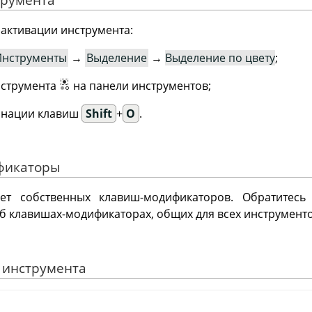
 активации инструмента:
Инструменты
→
Выделение
→
Выделение по цвету
;
нструмента
на панели инструментов;
инации клавиш
Shift
+
O
.
ификаторы
нет собственных клавиш-модификаторов. Обратитес
б клавишах-модификаторах, общих для всех инструмент
е инструмента