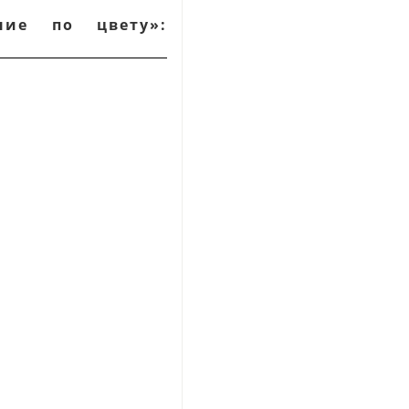
ние по цвету
»
: