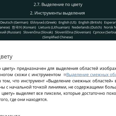
2.7. Выделение по цвету
2. Инструменты выделения
Deutsch (German)
Ελληνικά (Greek)
English (US)
English (British)
Espera
anese)
한국어 (Korean)
Lietuvis (Lithuanian)
Nederlands (Dutch)
Norsk N
кий (Russian)
Slovenčina (Slovak)
Slovenščina (Slovenian)
Српски (Serbia
(Simplified Chinese)
цвету
 цвету» предназначен для выделения областей изобра
 многом схожи с инструментом
Выделение смежных об
 том, что инструмент «Выделение смежных областей»
ены с начальной точкой линиями, не содержащими больш
цвету» выделяет все пиксели, которые достаточно пох
ого, где они находятся.
трумента