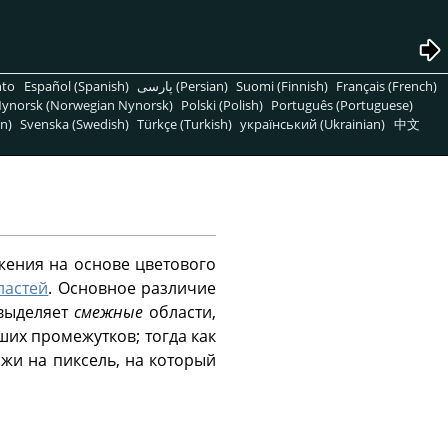
nto
Español (Spanish)
پارسی (Persian)
Suomi (Finnish)
Français (French)
ynorsk (Norwegian Nynorsk)
Polski (Polish)
Português (Portuguese)
n)
Svenska (Swedish)
Türkçe (Turkish)
український (Ukrainian)
中文
жения на основе цветового
ластей
. Основное различие
 выделяет
смежные
области,
их промежутков; тогда как
ожи на пиксель, на который