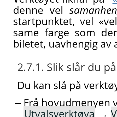
denne vel
samanhen
startpunktet, vel «ve
same farge som den
biletet, uavhengig av
2.7.1. Slik slår du p
Du kan slå på verkt
Frå hovudmenyen 
Utvalsverktøya
→
V