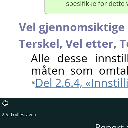
spesifikke for dette
Vel gjennomsiktig
Terskel,
Vel etter,
T
Alle desse innst
måten som omtalt
Del 2.6.4, «Innstil
2.6. Tryllestaven
Report 