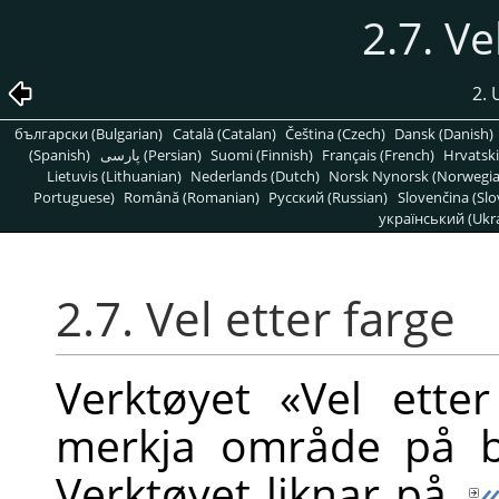
2.7. Ve
2. 
български (Bulgarian)
Català (Catalan)
Čeština (Czech)
Dansk (Danish)
(Spanish)
پارسی (Persian)
Suomi (Finnish)
Français (French)
Hrvatski
Lietuvis (Lithuanian)
Nederlands (Dutch)
Norsk Nynorsk (Norwegi
Portuguese)
Română (Romanian)
Pусский (Russian)
Slovenčina (Slo
український (Ukra
2.7. Vel etter farge
Verktøyet «Vel ette
merkja område på bil
Verktøyet liknar på