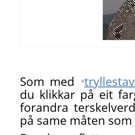
Som med
tryllesta
du klikkar på eit fa
forandra terskelver
på same måten som fo