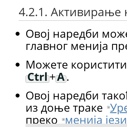
4.2.1. Активирање
Овој наредби мож
главног менија п
Можете користити 
Ctrl
+
A
.
Овој наредби так
из доње траке
Ур
преко
менија јез