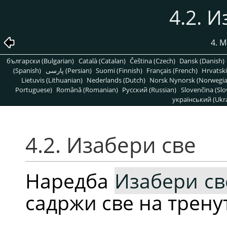
4.2. 
4. 
български (Bulgarian)
Català (Catalan)
Čeština (Czech)
Dansk (Danish)
(Spanish)
پارسی (Persian)
Suomi (Finnish)
Français (French)
Hrvatski
Lietuvis (Lithuanian)
Nederlands (Dutch)
Norsk Nynorsk (Norwegi
Portuguese)
Română (Romanian)
Pусский (Russian)
Slovenčina (Slo
український (Ukra
4.2. Изабери све
Наредба
Изабери св
садржи све на трену