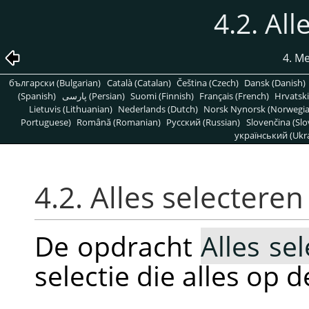
4.2. All
4. M
български (Bulgarian)
Català (Catalan)
Čeština (Czech)
Dansk (Danish)
(Spanish)
پارسی (Persian)
Suomi (Finnish)
Français (French)
Hrvatski
Lietuvis (Lithuanian)
Nederlands (Dutch)
Norsk Nynorsk (Norwegi
Portuguese)
Română (Romanian)
Pусский (Russian)
Slovenčina (Slo
український (Ukra
4.2. Alles selecteren
De opdracht
Alles se
selectie die alles op 