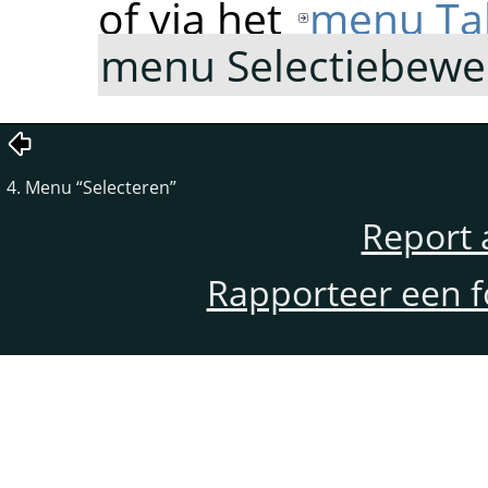
of via het
menu Ta
menu Selectiebewe
4. Menu
“
Selecteren
”
Report 
Rapporteer een f