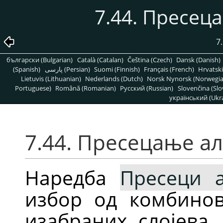
7.44. Пресец
7
български (Bulgarian)
Català (Catalan)
Čeština (Czech)
Dansk (Danish)
(Spanish)
پارسی (Persian)
Suomi (Finnish)
Français (French)
Hrvatski
Lietuvis (Lithuanian)
Nederlands (Dutch)
Norsk Nynorsk (Norwegi
Portuguese)
Română (Romanian)
Pусский (Russian)
Slovenčina (Slo
український (Ukra
7.44. Пресецање а
Наредба
Пресеци 
избор од комбинов
изабраних слојева,