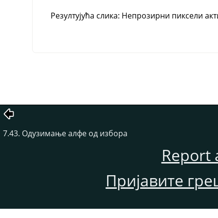
Резултујућа слика: Непрозирни пиксели акт
7.43. Одузимање алфе од избора
Report 
Пријавите гре