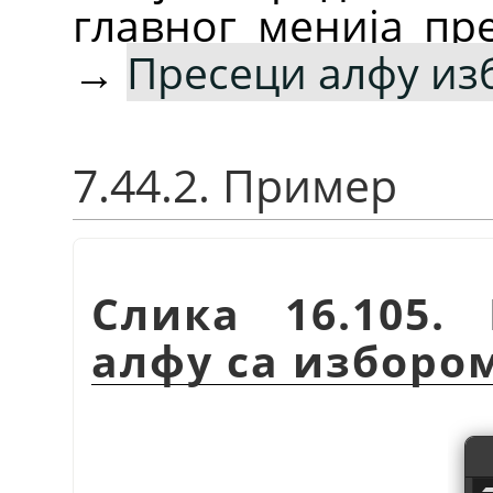
главног менија п
→
Пресеци алфу из
7.44.2. Пример
Слика 16.105.
алфу са изборо