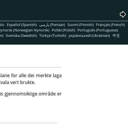
nto
Español (Spanish)
پارسی (Persian)
Suomi (Finnish)
Français (French)
ynorsk (Norwegian Nynorsk)
Polski (Polish)
Português (Portuguese)
n)
Svenska (Swedish)
Türkçe (Turkish)
український (Ukrainian)
中文
lane for alle dei merkte laga
tvala vert brukte.
vis gjennomsiktige område er