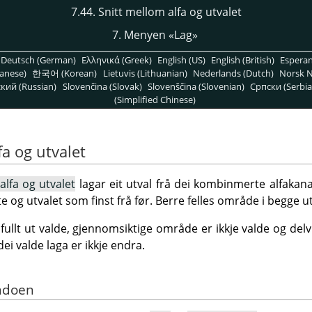
7.44. Snitt mellom alfa og utvalet
7. Menyen «Lag»
Deutsch (German)
Ελληνικά (Greek)
English (US)
English (British)
Espera
anese)
한국어 (Korean)
Lietuvis (Lithuanian)
Nederlands (Dutch)
Norsk N
кий (Russian)
Slovenčina (Slovak)
Slovenščina (Slovenian)
Српски (Serbia
(Simplified Chinese)
fa og utvalet
alfa og utvalet
lagar eit utval frå dei kombinmerte alfakana
te og utvalet som finst frå før. Berre felles område i begge u
ullt ut valde, gjennomsiktige område er ikkje valde og del
dei valde laga er ikkje endra.
ndoen