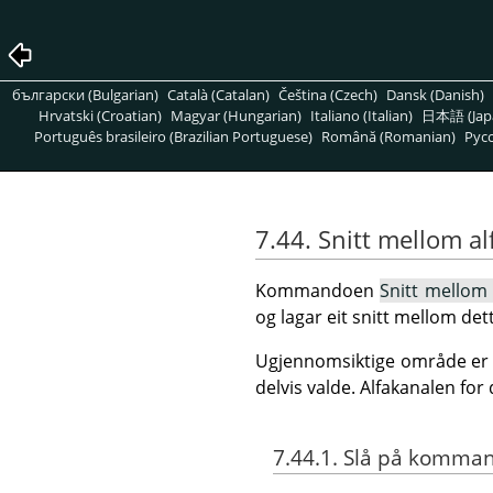
български (Bulgarian)
Català (Catalan)
Čeština (Czech)
Dansk (Danish)
Hrvatski (Croatian)
Magyar (Hungarian)
Italiano (Italian)
日本語 (Jap
Português brasileiro (Brazilian Portuguese)
Română (Romanian)
Pусс
7.44. Snitt mellom al
Kommandoen
Snitt mellom 
og lagar eit snitt mellom det
Ugjennomsiktige område er f
delvis valde. Alfakanalen for 
7.44.1. Slå på komma