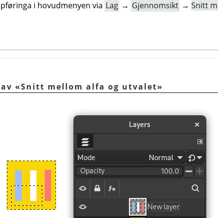
oppføringa i hovudmenyen via
Lag
→
Gjennomsikt
→
Snitt m
 av «Snitt mellom alfa og utvalet»