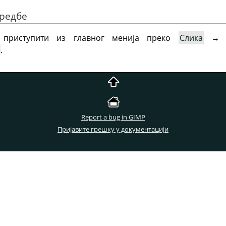
аредбе
 приступити из главног менија преко
Слика
е
.
Report a bug in GIMP
Пријавите грешку у документацији