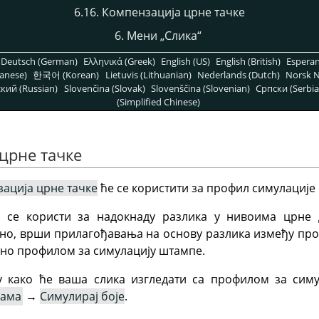
6.16. Компензација црне тачке
6. Мени
„
Слика
“
Deutsch (German)
Ελληνικά (Greek)
English (US)
English (British)
Espera
anese)
한국어 (Korean)
Lietuvis (Lithuanian)
Nederlands (Dutch)
Norsk N
кий (Russian)
Slovenčina (Slovak)
Slovenščina (Slovenian)
Српски (Serbia
(Simplified Chinese)
 црне тачке
ација црне тачке
ће се користити за профил симулације
се користи за надокнаду разлика у нивоима црне 
ено, врши прилагођавања на основу разлика између про
љено профилом за симулацију штампе.
у како ће ваша слика изгледати са профилом за сим
јама
→
Симулирај боје
.