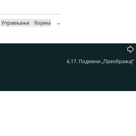
→
Управљање бојама
→
6.17. Подмени
„
Преображај
“