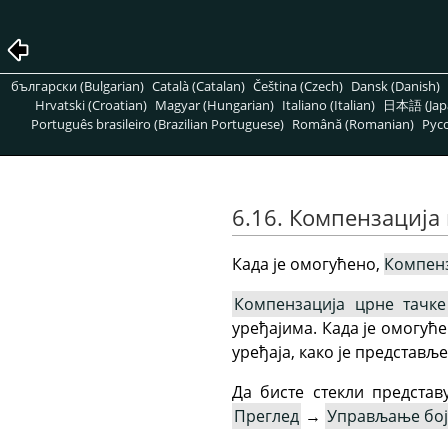
български (Bulgarian)
Català (Catalan)
Čeština (Czech)
Dansk (Danish)
Hrvatski (Croatian)
Magyar (Hungarian)
Italiano (Italian)
日本語 (Jap
Português brasileiro (Brazilian Portuguese)
Română (Romanian)
Pусс
6.16. Компензација
Када је омогућено,
Компенз
Компензација црне тачке
уређајима. Када је омогућ
уређаја, како је представ
Да бисте стекли представ
Преглед
→
Управљање бо