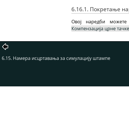
6.16.1. Покретање н
Овој наредби можете
Компензација црне тачк
6.15. Намера исцртавања за симулацију штампе