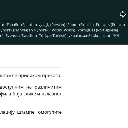
nto
Español (Spanish)
پارسی (Persian)
Suomi (Finnish)
Français (French)
ynorsk (Norwegian Nynorsk)
Polski (Polish)
Português (Portuguese)
n)
Svenska (Swedish)
Türkçe (Turkish)
український (Ukrainian)
中文
 штампе приликом приказа.
доступним на различитим
фила боја слике и излазног
улацију штампе, омогућите