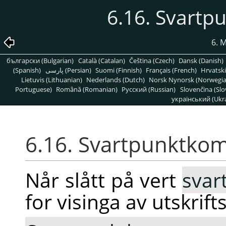
6.16. Svart
6. 
български (Bulgarian)
Català (Catalan)
Čeština (Czech)
Dansk (Danish)
(Spanish)
پارسی (Persian)
Suomi (Finnish)
Français (French)
Hrvatski
Lietuvis (Lithuanian)
Nederlands (Dutch)
Norsk Nynorsk (Norwegi
Portuguese)
Română (Romanian)
Pусский (Russian)
Slovenčina (Slo
український (Ukra
6.16. Svartpunktko
Når slått på vert
svar
for visinga av utskrif