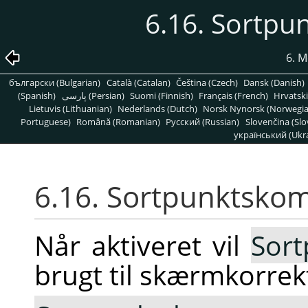
6.16. Sortp
6. 
български (Bulgarian)
Català (Catalan)
Čeština (Czech)
Dansk (Danish)
(Spanish)
پارسی (Persian)
Suomi (Finnish)
Français (French)
Hrvatski
Lietuvis (Lithuanian)
Nederlands (Dutch)
Norsk Nynorsk (Norwegi
Portuguese)
Română (Romanian)
Pусский (Russian)
Slovenčina (Slo
український (Ukra
6.16. Sortpunktsko
Når aktiveret vil
Sor
brugt til skærmkorrekt