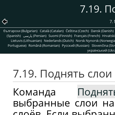
7.19. 
7.
български (Bulgarian)
Català (Catalan)
Čeština (Czech)
Dansk (Danish)
(Spanish)
پارسی (Persian)
Suomi (Finnish)
Français (French)
Hrvatski
Lietuvis (Lithuanian)
Nederlands (Dutch)
Norsk Nynorsk (Norwegi
Portuguese)
Română (Romanian)
Pусский (Russian)
Slovenčina (Slo
український (Ukra
7.19. Поднять слои
Команда
Подня
выбранные слои на
слоёв. Если выбран