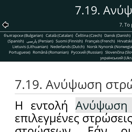
7.19. Ανύ
7. Το
български (Bulgarian)
Català (Catalan)
Čeština (Czech)
Dansk (Danish)
(Spanish)
پارسی (Persian)
Suomi (Finnish)
Français (French)
Hrvatski
Lietuvis (Lithuanian)
Nederlands (Dutch)
Norsk Nynorsk (Norwegi
Portuguese)
Română (Romanian)
Pусский (Russian)
Slovenčina (Slo
український (Ukra
7.19. Ανύψωση στρ
Η εντολή
Ανύψωση
επιλεγμένες στρώσεις
στρώσεων. Εάν οι