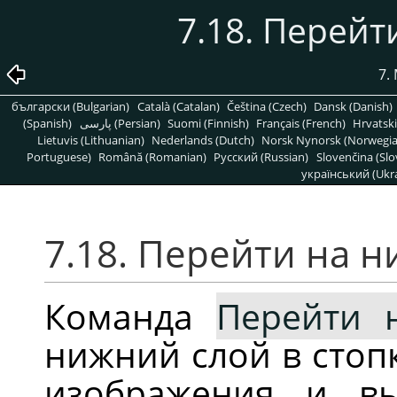
7.18. Перей
7.
български (Bulgarian)
Català (Catalan)
Čeština (Czech)
Dansk (Danish)
(Spanish)
پارسی (Persian)
Suomi (Finnish)
Français (French)
Hrvatski
Lietuvis (Lithuanian)
Nederlands (Dutch)
Norsk Nynorsk (Norwegi
Portuguese)
Română (Romanian)
Pусский (Russian)
Slovenčina (Slo
український (Ukra
7.18. Перейти на 
Команда
Перейти 
нижний слой в стоп
изображения и вы