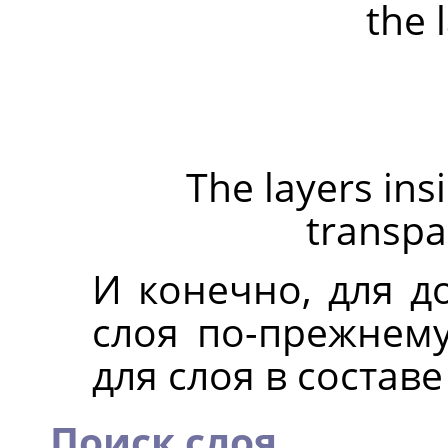
the 
The layers in
transpar
И конечно, для д
слоя по-прежнем
для слоя в составе
Поиск слоя