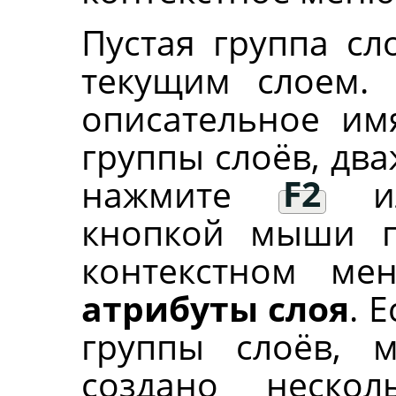
Пустая группа сл
текущим слоем. 
описательное им
группы слоёв, дв
нажмите
F2
ил
кнопкой мыши п
контекстном м
атрибуты слоя
. 
группы слоёв, м
создано неско