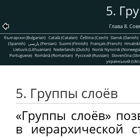
5. Гр
Глава 8. Со
български (Bulgarian)
Català (Catalan)
Čeština (Czech)
Dansk (Danish)
(Spanish)
پارسی (Persian)
Suomi (Finnish)
Français (French)
Hrvatski
Lietuvis (Lithuanian)
Nederlands (Dutch)
Norsk Nynorsk (Norwegi
Portuguese)
Română (Romanian)
Pусский (Russian)
Slovenčina (Slo
український (Ukra
5. Группы слоёв
«
Группы слоёв
»
позв
в иерархической ст