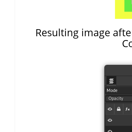
Resulting image aft
C