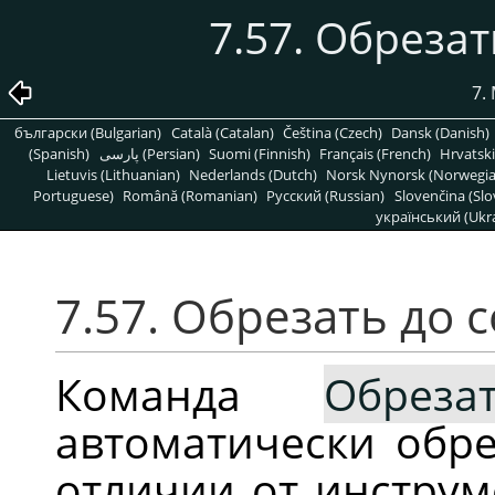
7.57. Обреза
7.
български (Bulgarian)
Català (Catalan)
Čeština (Czech)
Dansk (Danish)
(Spanish)
پارسی (Persian)
Suomi (Finnish)
Français (French)
Hrvatski
Lietuvis (Lithuanian)
Nederlands (Dutch)
Norsk Nynorsk (Norwegi
Portuguese)
Română (Romanian)
Pусский (Russian)
Slovenčina (Slo
український (Ukra
7.57. Обрезать до
Команда
Обрез
автоматически обре
отличии от инстру