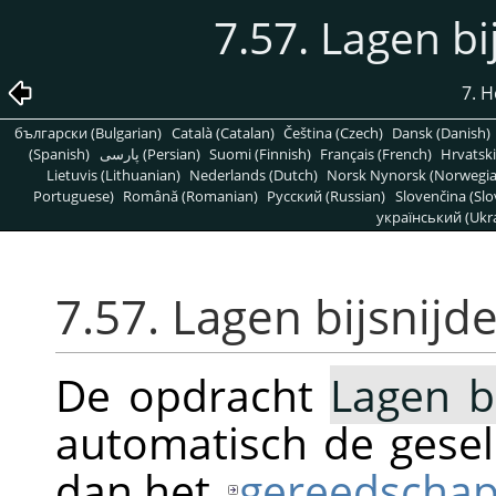
7.57. Lagen bi
7. 
български (Bulgarian)
Català (Catalan)
Čeština (Czech)
Dansk (Danish)
(Spanish)
پارسی (Persian)
Suomi (Finnish)
Français (French)
Hrvatski
Lietuvis (Lithuanian)
Nederlands (Dutch)
Norsk Nynorsk (Norwegi
Portuguese)
Română (Romanian)
Pусский (Russian)
Slovenčina (Slo
український (Ukra
7.57. Lagen bijsnijd
De opdracht
Lagen b
automatisch de gesel
dan het
gereedschap 