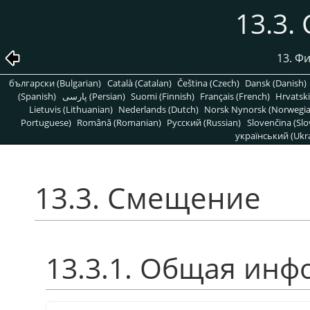
13.3.
13. Ф
български (Bulgarian)
Català (Catalan)
Čeština (Czech)
Dansk (Danish)
(Spanish)
پارسی (Persian)
Suomi (Finnish)
Français (French)
Hrvatski
Lietuvis (Lithuanian)
Nederlands (Dutch)
Norsk Nynorsk (Norwegi
Portuguese)
Română (Romanian)
Pусский (Russian)
Slovenčina (Slo
український (Ukra
13.3. Смещение
13.3.1. Общая ин