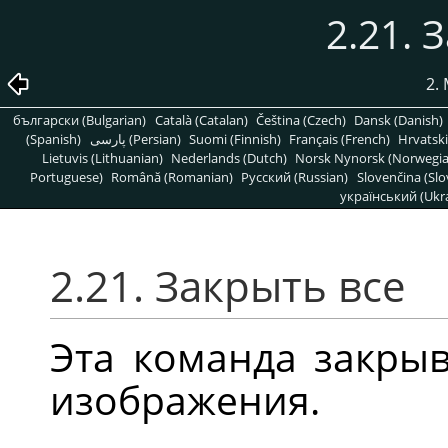
2.21. 
2.
български (Bulgarian)
Català (Catalan)
Čeština (Czech)
Dansk (Danish)
(Spanish)
پارسی (Persian)
Suomi (Finnish)
Français (French)
Hrvatski
Lietuvis (Lithuanian)
Nederlands (Dutch)
Norsk Nynorsk (Norwegi
Portuguese)
Română (Romanian)
Pусский (Russian)
Slovenčina (Slo
український (Ukra
2.21. Закрыть все
Эта команда закрыв
изображения.