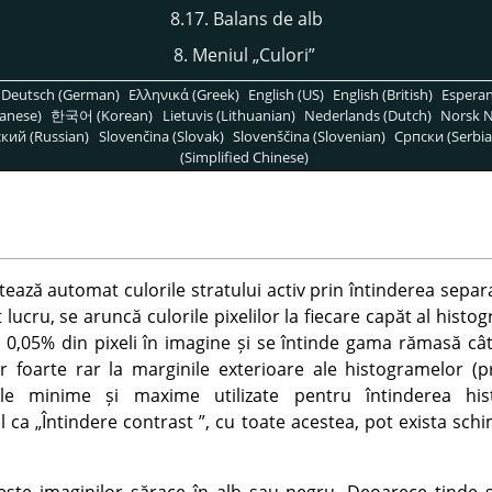
8.17. Balans de alb
8. Meniul
„
Culori
”
Deutsch (German)
Ελληνικά (Greek)
English (US)
English (British)
Espera
anese)
한국어 (Korean)
Lietuvis (Lithuanian)
Nederlands (Dutch)
Norsk N
кий (Russian)
Slovenčina (Slovak)
Slovenščina (Slovenian)
Српски (Serbia
(Simplified Chinese)
tează automat culorile stratului activ prin întinderea separa
 lucru, se aruncă culorile pixelilor la fiecare capăt al histo
 0,05% din pixeli în imagine și se întinde gama rămasă cât
ar foarte rar la marginile exterioare ale histogramelor (p
rile minime și maxime utilizate pentru întinderea hi
el ca
„
Întindere contrast
”
, cu toate acestea, pot exista sc
te imaginilor sărace în alb sau negru. Deoarece tinde să