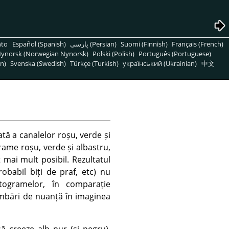
nto
Español (Spanish)
پارسی (Persian)
Suomi (Finnish)
Français (French)
ynorsk (Norwegian Nynorsk)
Polski (Polish)
Português (Portuguese)
n)
Svenska (Swedish)
Türkçe (Turkish)
український (Ukrainian)
中文
tă a canalelor roșu, verde și
grame roșu, verde și albastru,
 mai mult posibil. Rezultatul
robabil biți de praf, etc) nu
stogramelor, în comparație
himbări de nuanță în imaginea
 creeze alb pur (și negru),