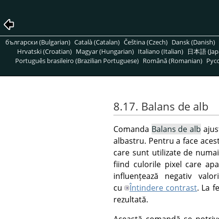
български (Bulgarian)
Català (Catalan)
Čeština (Czech)
Dansk (Danish)
Hrvatski (Croatian)
Magyar (Hungarian)
Italiano (Italian)
日本語 (Jap
Português brasileiro (Brazilian Portuguese)
Română (Romanian)
Pусс
8.17. Balans de alb
Comanda
Balans de alb
ajus
albastru. Pentru a face acest
care sunt utilizate de numai
fiind culorile pixel care ap
influențează negativ valo
cu
Întindere contrast
. La f
rezultată.
Această comandă se potriveș