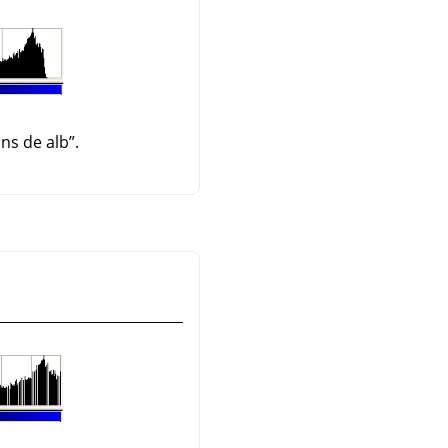
ns de alb
”
.