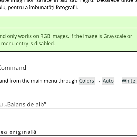
plu, pentru a îmbunătăți fotografii.
d only works on RGB images. If the image is Grayscale or
 menu entry is disabled.
he Command
mand from the main menu through
Colors
→
Auto
→
White 
ru
„
Balans de alb
”
nea originală