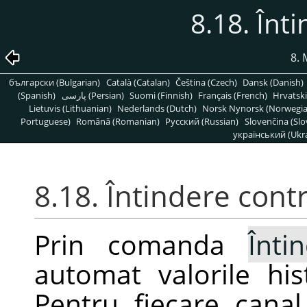
8.18. Înt
8. 
български (Bulgarian)
Català (Catalan)
Čeština (Czech)
Dansk (Danish)
(Spanish)
پارسی (Persian)
Suomi (Finnish)
Français (French)
Hrvatski
Lietuvis (Lithuanian)
Nederlands (Dutch)
Norsk Nynorsk (Norwegi
Portuguese)
Română (Romanian)
Pусский (Russian)
Slovenčina (Slo
український (Ukra
8.18. Întindere cont
Prin comanda
Înti
automat valorile his
Pentru fiecare canal 