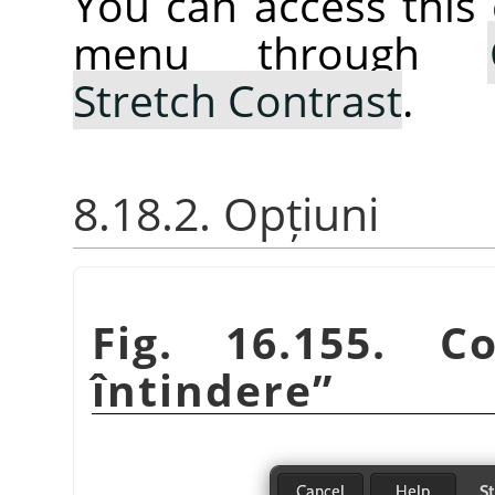
You can access thi
menu through
Stretch Contrast
.
8.18.2. Opțiuni
Fig. 16.155. C
întindere
”