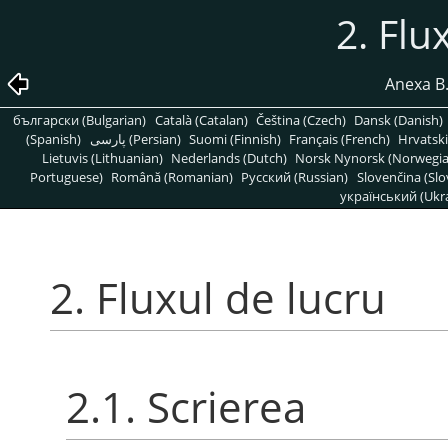
2. Flu
Anexa B
български (Bulgarian)
Català (Catalan)
Čeština (Czech)
Dansk (Danish)
(Spanish)
پارسی (Persian)
Suomi (Finnish)
Français (French)
Hrvatski
Lietuvis (Lithuanian)
Nederlands (Dutch)
Norsk Nynorsk (Norwegi
Portuguese)
Română (Romanian)
Pусский (Russian)
Slovenčina (Slo
український (Ukra
2. Fluxul de lucru
2.1. Scrierea