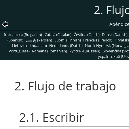
2. Fluj
Apéndice
български (Bulgarian)
Català (Catalan)
Čeština (Czech)
Dansk (Danish)
(Spanish)
پارسی (Persian)
Suomi (Finnish)
Français (French)
Hrvatski
Lietuvis (Lithuanian)
Nederlands (Dutch)
Norsk Nynorsk (Norwegi
Portuguese)
Română (Romanian)
Pусский (Russian)
Slovenčina (Slo
український (Ukra
2. Flujo de trabajo
2.1. Escribir