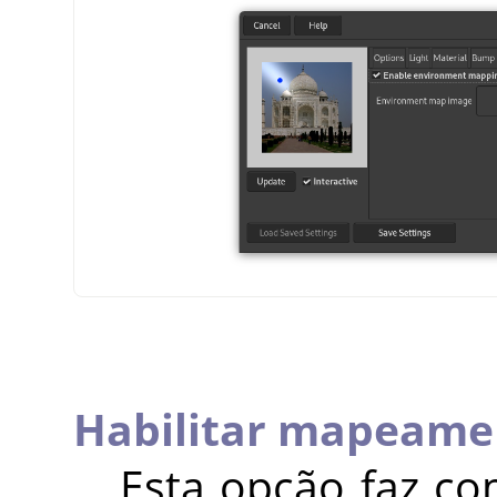
Habilitar mapeame
Esta opção faz co