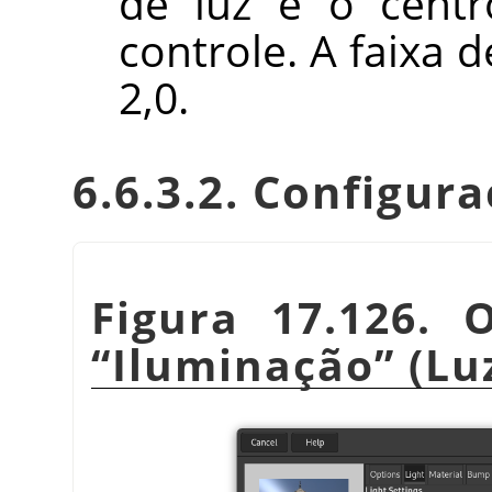
de luz e o cent
controle. A faixa d
2,0.
6.6.3.2. Configur
Figura 17.126. 
“
Iluminação
”
(Lu