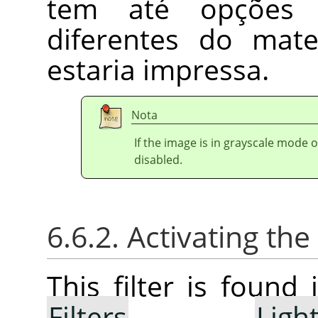
tem até opções p
diferentes do mat
estaria impressa.
Nota
If the image is in grayscale mode 
disabled.
6.6.2. Activating the 
This filter is foun
Filters
→
Lig