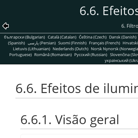
6.6. Efeit
6. Filt
български (Bulgarian)
Català (Catalan)
Čeština (Czech)
Dansk (Danish)
(Spanish)
پارسی (Persian)
Suomi (Finnish)
Français (French)
Hrvatski
Lietuvis (Lithuanian)
Nederlands (Dutch)
Norsk Nynorsk (Norwegi
Portuguese)
Română (Romanian)
Pусский (Russian)
Slovenčina (Slo
український (Ukra
6.6. Efeitos de ilum
6.6.1. Visão geral