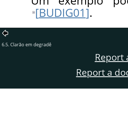
Um exemplo po
[
BUDIG01
]
.
6.5. Clarão em degradê
Report 
Report a do