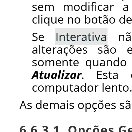
sem modificar 
clique no botão d
Se
Interativa
não
alterações são e
somente quando v
Atualizar
. Esta
computador lento
As demais opções sã
6.6.3.1. Opções G