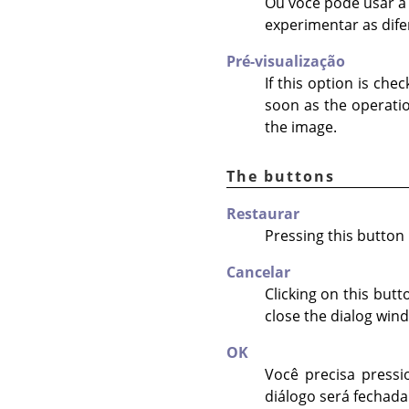
Ou você pode usar a 
experimentar as dif
Pré-visualização
If this option is che
soon as the operatio
the image.
The buttons
Restaurar
Pressing this button 
Cancelar
Clicking on this but
close the dialog win
OK
Você precisa pressi
diálogo será fechada