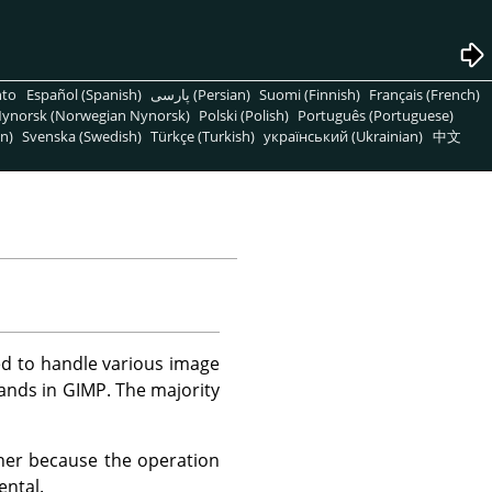
nto
Español (Spanish)
پارسی (Persian)
Suomi (Finnish)
Français (French)
ynorsk (Norwegian Nynorsk)
Polski (Polish)
Português (Portuguese)
n)
Svenska (Swedish)
Türkçe (Turkish)
український (Ukrainian)
中文
ed to handle various image
ands in
GIMP
. The majority
her because the operation
ental.