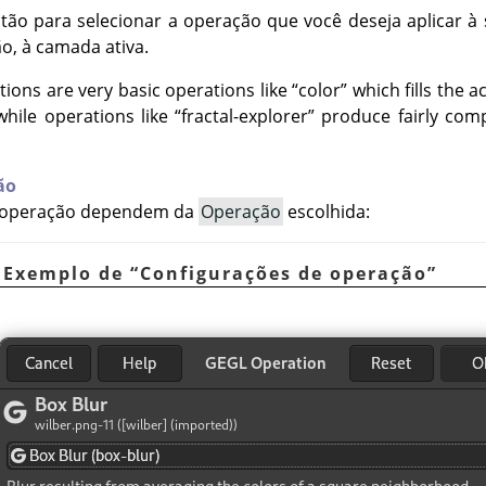
tão para selecionar a operação que você deseja aplicar à 
o, à camada ativa.
ions are very basic operations like
“
color
”
which fills the a
 while operations like
“
fractal-explorer
”
produce fairly comp
ão
e operação dependem da
Operação
escolhida:
. Exemplo de
“
Configurações de operação
”