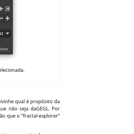
elecionada.
ivinhe qual é propósito da
que não seja da
GEGL
. Por
ção que o
“
fractal-explorer
”