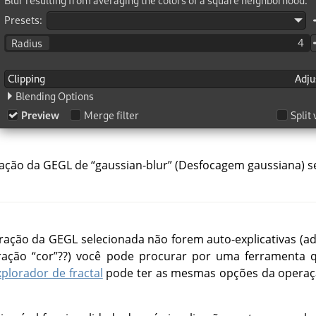
ação da GEGL de
“
gaussian-blur
”
(Desfocagem gaussiana) s
eração da
GEGL
selecionada não forem auto-explicativas (ad
ração
“
cor
”
??) você pode procurar por uma ferramenta 
xplorador de fractal
pode ter as mesmas opções da opera