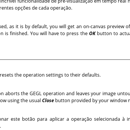
incrível funcionalidade de pré-visualização em tempo rea
erentes opções de cada operação.
cked, as it is by default, you will get an on-canvas preview 
n is finished. You will have to press the
OK
button to actua
resets the operation settings to their defaults.
ton aborts the
GEGL
operation and leaves your image untouc
dow using the usual
Close
button provided by your window 
onar este botão para aplicar a operação selecionada à 
.