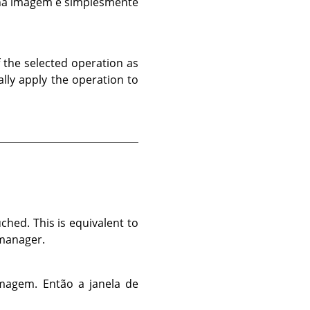
l na imagem e simplesmente
of the selected operation as
lly apply the operation to
hed. This is equivalent to
manager.
imagem. Então a janela de