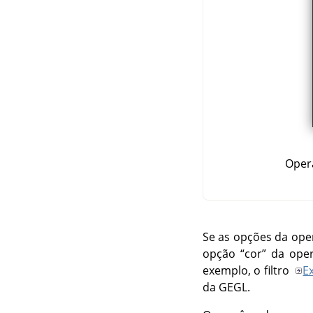
Oper
Se as opções da op
opção
“
cor
”
da ope
exemplo, o filtro
E
da GEGL.