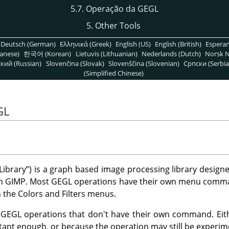
5.7. Operação da GEGL
5. Other Tools
Deutsch (German)
Ελληνικά (Greek)
English (US)
English (British)
Espera
anese)
한국어 (Korean)
Lietuvis (Lithuanian)
Nederlands (Dutch)
Norsk N
кий (Russian)
Slovenčina (Slovak)
Slovenščina (Slovenian)
Српски (Serbia
(Simplified Chinese)
GL
Library
”
) is a graph based image processing library design
in
GIMP
. Most
GEGL
operations have their own menu comm
n the Colors and Filters menus.
e
GEGL
operations that don't have their own command. Eit
ant enough, or because the operation may still be experim