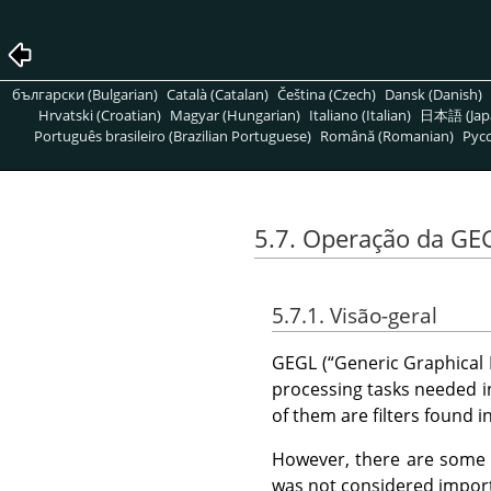
български (Bulgarian)
Català (Catalan)
Čeština (Czech)
Dansk (Danish)
Hrvatski (Croatian)
Magyar (Hungarian)
Italiano (Italian)
日本語 (Jap
Português brasileiro (Brazilian Portuguese)
Română (Romanian)
Pусс
5.7. Operação da GE
5.7.1. Visão-geral
GEGL
(
“
Generic Graphical 
processing tasks needed 
of them are filters found i
However, there are som
was not considered import