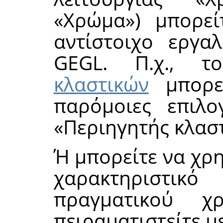
«
Χρώμα
»
) μπορεί
αντίστοιχο εργα
GEGL
. Π.χ., 
κλαστικών
μπορεί
παρόμοιες επιλο
«
Περιηγητής κλασ
Ή μπορείτε να χρ
χαρακτηριστι
πραγματικού 
πειραματιστείτε μ