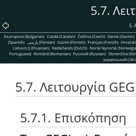
5.7. Λε
5.
български (Bulgarian)
Català (Catalan)
Čeština (Czech)
Dansk (Danish)
(Spanish)
پارسی (Persian)
Suomi (Finnish)
Français (French)
Hrvatski
Lietuvis (Lithuanian)
Nederlands (Dutch)
Norsk Nynorsk (Norwegi
Portuguese)
Română (Romanian)
Pусский (Russian)
Slovenčina (Slo
український (Ukra
5.7. Λειτουργία GEG
5.7.1. Επισκόπηση