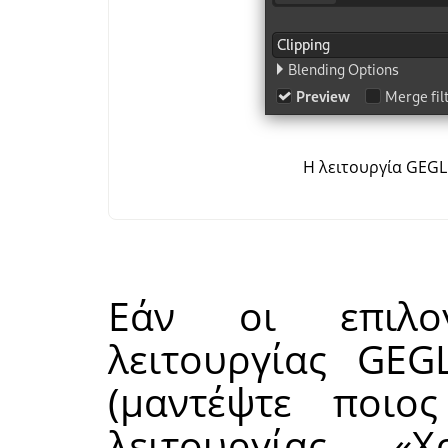
Η λειτουργία GEGL
Εάν οι επιλογ
λειτουργίας
GEG
(μαντέψτε ποιο
λειτουργίας
«
Χ