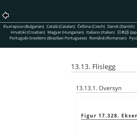
български (Bulgarian)
Català (Catalan)
Čeština (Czech)
Dansk (Danish)
Hrvatski (Croatian)
Magyar (Hungarian)
Italiano (Italian)
日本語 (Jap
Português brasileiro (Brazilian Portuguese)
Română (Romanian)
Pусс
13.13. Flislegg
13.13.1. Oversyn
Figur 17.328. Ekse