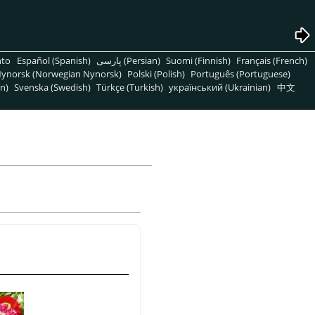
nto
Español (Spanish)
پارسی (Persian)
Suomi (Finnish)
Français (French)
ynorsk (Norwegian Nynorsk)
Polski (Polish)
Português (Portuguese)
n)
Svenska (Swedish)
Türkçe (Turkish)
український (Ukrainian)
中文