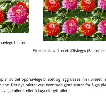
avlege biletet
Etter bruk av filteret «Flislegg» (Biletet e
 kopiar av det opphavlege biletet og legg desse inn i biletet 
iane. Det nye biletet vert eventuelt gjort større for å gje plas
avlege biletet eller å laga eit nytt bilete.