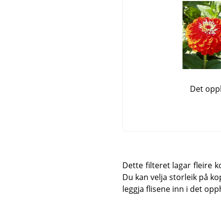
Det opph
Dette filteret lagar fleire
Du kan velja storleik på kop
leggja flisene inn i det opph