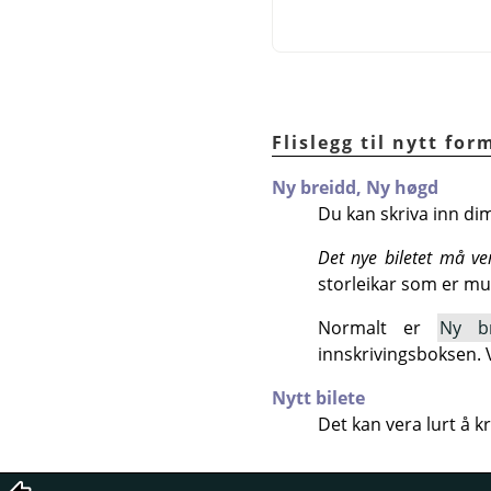
Flislegg til nytt for
Ny breidd,
Ny høgd
Du kan skriva inn di
Det nye biletet må ve
storleikar som er mul
Normalt er
Ny b
innskrivingsboksen. V
Nytt bilete
Det kan vera lurt å k