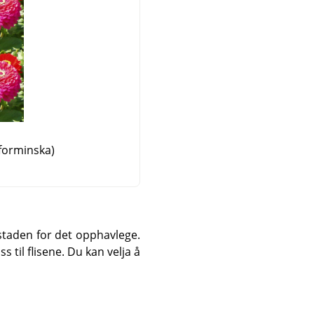
r forminska)
i staden for det opphavlege.
s til flisene. Du kan velja å