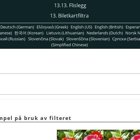
13.13. Flislegg
13. Biletkartfiltra
Deutsch (German)
Ελληνικά (Greek)
English (US)
English (British)
Espera
anese)
한국어 (Korean)
Lietuvis (Lithuanian)
Nederlands (Dutch)
Norsk N
кий (Russian)
Slovenčina (Slovak)
Slovenščina (Slovenian)
Српски (Serbia
(Simplified Chinese)
mpel på bruk av filteret