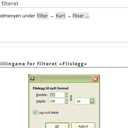
 filteret
hovudmenyen under
Filter
→
Kart
→
Fliser …
.
illingane for filteret «Flislegg»