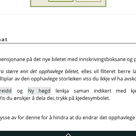
mat
mensjonane på det nye biletet med innskrivingsboksane og p
ra større enn det opphavlege biletet
, elles vil filteret berre 
tiplar av den opphavlege storleiken viss du ikkje vil ha avsko
reidd
og
Ny høgd
lenkja saman indikert med kj
is du ønskjer å dela dei, trykk på kjedesymbolet.
rysse av for denne for å hindra at du endrar det opphavlege 