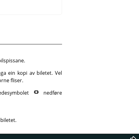
ilspissane.
laga ein kopi av biletet. Vel
rne fliser.
edesymbolet
nedføre
biletet.