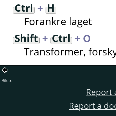
Ctrl
+
H
Forankre laget
Shift
+
Ctrl
+ O
Transformer, forskyv
Bilete
Report 
Report a do