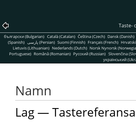
Taste- 
български (Bulgarian)
Català (Catalan)
Čeština (Czech)
Dansk (Danish)
(Spanish)
پارسی (Persian)
Suomi (Finnish)
Français (French)
Hrvatski
Lietuvis (Lithuanian)
Nederlands (Dutch)
Norsk Nynorsk (Norwegi
Portuguese)
Română (Romanian)
Pусский (Russian)
Slovenčina (Slo
український (Ukra
Namn
Lag — Tastereferans