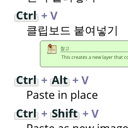
Ctrl
+ V
클립보드 붙여넣기
참고
This creates a new layer that c
Ctrl
+
Alt
+ V
Paste in place
Ctrl
+
Shift
+ V
Paste as new imag