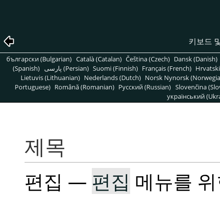
키보드 
български (Bulgarian)
Català (Catalan)
Čeština (Czech)
Dansk (Danish)
(Spanish)
پارسی (Persian)
Suomi (Finnish)
Français (French)
Hrvatski
Lietuvis (Lithuanian)
Nederlands (Dutch)
Norsk Nynorsk (Norwegi
Portuguese)
Română (Romanian)
Pусский (Russian)
Slovenčina (Slo
український (Ukra
제목
편집 —
편집
메뉴를 위