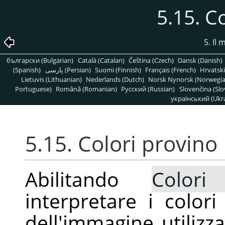
5.15. C
5. Il
български (Bulgarian)
Català (Catalan)
Čeština (Czech)
Dansk (Danish)
(Spanish)
پارسی (Persian)
Suomi (Finnish)
Français (French)
Hrvatski
Lietuvis (Lithuanian)
Nederlands (Dutch)
Norsk Nynorsk (Norwegi
Portuguese)
Română (Romanian)
Pусский (Russian)
Slovenčina (Slo
український (Ukra
5.15. Colori provino
Abilitando
Colori
interpretare i colori
dell'immagine utilizz