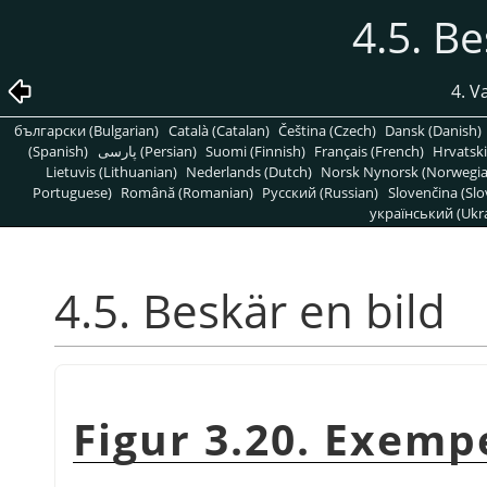
4.5. Be
4. V
български (Bulgarian)
Català (Catalan)
Čeština (Czech)
Dansk (Danish)
(Spanish)
پارسی (Persian)
Suomi (Finnish)
Français (French)
Hrvatski
Lietuvis (Lithuanian)
Nederlands (Dutch)
Norsk Nynorsk (Norwegi
Portuguese)
Română (Romanian)
Pусский (Russian)
Slovenčina (Slo
український (Ukra
4.5. Beskär en bild
Figur 3.20. Exemp