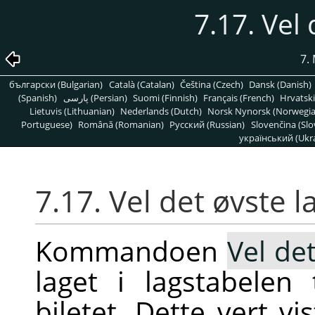
7.17. Vel 
7.
български (Bulgarian)
Català (Catalan)
Čeština (Czech)
Dansk (Danish)
(Spanish)
پارسی (Persian)
Suomi (Finnish)
Français (French)
Hrvatski
Lietuvis (Lithuanian)
Nederlands (Dutch)
Norsk Nynorsk (Norwegi
Portuguese)
Română (Romanian)
Pусский (Russian)
Slovenčina (Slo
український (Ukra
7.17. Vel det øvste l
Kommandoen
Vel de
laget i lagstabelen 
biletet. Dette vert vi