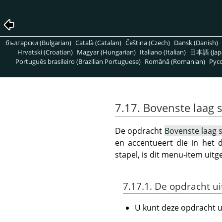
български (Bulgarian)
Català (Catalan)
Čeština (Czech)
Dansk (Danish)
Hrvatski (Croatian)
Magyar (Hungarian)
Italiano (Italian)
日本語 (Jap
Português brasileiro (Brazilian Portuguese)
Română (Romanian)
Pусс
7.17. Bovenste laag 
De opdracht
Bovenste laag 
en accentueert die in het 
stapel, is dit menu-item uitg
7.17.1. De opdracht u
U kunt deze opdracht 