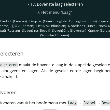
7.17. Bovenste laag selecteren
7. Het menu
“
Laag
”
Deutsch (German)
Ελληνικά (Greek)
English (US)
English (British)
Espera
anese)
한국어 (Korean)
Lietuvis (Lithuanian)
Nederlands (Dutch)
Norsk N
кий (Russian)
Slovenčina (Slovak)
Slovenščina (Slovenian)
Српски (Serbia
(Simplified Chinese)
selecteren
selecteren
maakt de bovenste laag in de stapel de geselecte
dialoogvenster Lagen. Als de geselecteerde lagen begin
eschakeld.
itvoeren
uitvoeren vanuit het hoofdmenu met
Laag
→
Stapel
→
Bove