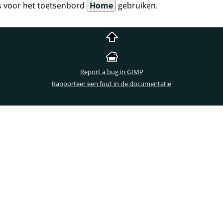
s voor het toetsenbord
Home
gebruiken.
Report a bug in GIMP
Rapporteer een fout in de documentatie