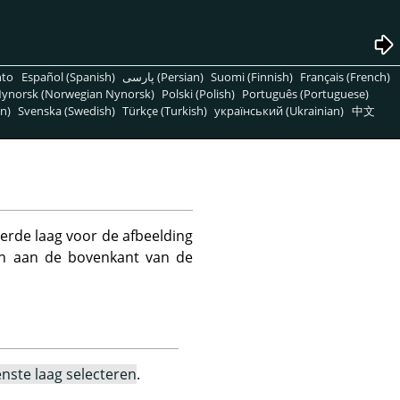
nto
Español (Spanish)
پارسی (Persian)
Suomi (Finnish)
Français (French)
ynorsk (Norwegian Nynorsk)
Polski (Polish)
Português (Portuguese)
n)
Svenska (Swedish)
Türkçe (Turkish)
український (Ukrainian)
中文
erde laag voor de afbeelding
nen aan de bovenkant van de
nste laag selecteren
.