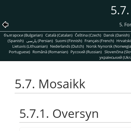
5.7
5. Fo
български (Bulgarian)
Català (Catalan)
Čeština (Czech)
Dansk (Danish)
(Spanish)
پارسی (Persian)
Suomi (Finnish)
Français (French)
Hrvatski
Lietuvis (Lithuanian)
Nederlands (Dutch)
Norsk Nynorsk (Norwegi
Portuguese)
Română (Romanian)
Pусский (Russian)
Slovenčina (Slo
український (Ukra
5.7. Mosaikk
5.7.1. Oversyn