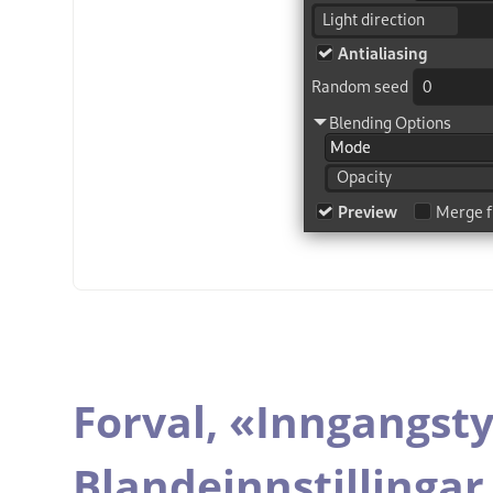
Forval,
«
Inngangst
Blandeinnstillingar