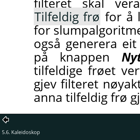
filteret skal ve
Tilfeldig frø
for å 
for slumpalgoritm
også generera eit 
på knappen
Ny
tilfeldige frøet v
gjev filteret nøyak
anna tilfeldig frø g
5.6. Kaleidoskop