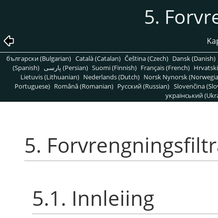
5. Forvr
Kap
български (Bulgarian)
Català (Catalan)
Čeština (Czech)
Dansk (Danish)
(Spanish)
پارسی (Persian)
Suomi (Finnish)
Français (French)
Hrvatski
Lietuvis (Lithuanian)
Nederlands (Dutch)
Norsk Nynorsk (Norwegi
Portuguese)
Română (Romanian)
Pусский (Russian)
Slovenčina (Slo
український (Ukra
5. Forvrengningsfilt
5.1. Innleiing