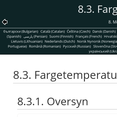
8.3. Fa
8. M
български (Bulgarian)
Català (Catalan)
Čeština (Czech)
Dansk (Danish)
(Spanish)
پارسی (Persian)
Suomi (Finnish)
Français (French)
Hrvatski
Lietuvis (Lithuanian)
Nederlands (Dutch)
Norsk Nynorsk (Norwegi
Portuguese)
Română (Romanian)
Pусский (Russian)
Slovenčina (Slo
український (Ukra
8.3. Fargetemperatu
8.3.1. Oversyn