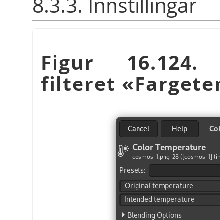
8.3.3. Innstillingar
Figur 16.124. 
filteret «Farget