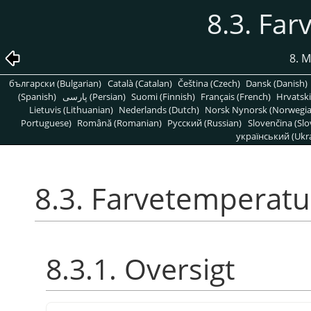
8.3. Fa
8. 
български (Bulgarian)
Català (Catalan)
Čeština (Czech)
Dansk (Danish)
(Spanish)
پارسی (Persian)
Suomi (Finnish)
Français (French)
Hrvatski
Lietuvis (Lithuanian)
Nederlands (Dutch)
Norsk Nynorsk (Norwegi
Portuguese)
Română (Romanian)
Pусский (Russian)
Slovenčina (Slo
український (Ukra
8.3. Farvetemperatu
8.3.1. Oversigt