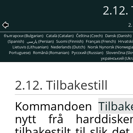
2.12. 
2.
български (Bulgarian)
Català (Catalan)
Čeština (Czech)
Dansk (Danish)
(Spanish)
پارسی (Persian)
Suomi (Finnish)
Français (French)
Hrvatski
Lietuvis (Lithuanian)
Nederlands (Dutch)
Norsk Nynorsk (Norwegi
Portuguese)
Română (Romanian)
Pусский (Russian)
Slovenčina (Slo
український (Ukra
2.12. Tilbakestill
Kommandoen
Tilbake
nytt frå harddiske
tilbakestilt til slik d