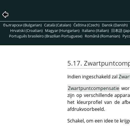
български (Bulgarian)
Català (Catalan)
Čeština (Czech)
Dansk (Danish)
Hrvatski (Croatian)
Magyar (Hungarian)
Italiano (Italian)
日本語 (Jap
Português brasileiro (Brazilian Portuguese)
Română (Romanian)
Pусс
5.17. Zwartpuntcom
Indien ingeschakeld zal
Zwar
Zwartpuntcompensatie
word
zijn op verschillende appar
het kleurprofiel van de af
afdrukvoorbeeld.
Schakel, om een idee te krijg