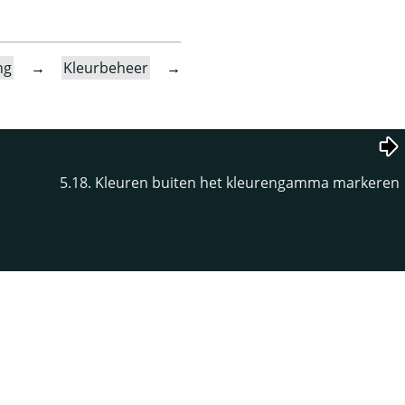
ng
→
Kleurbeheer
→
5.18. Kleuren buiten het kleurengamma markeren