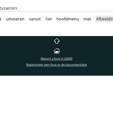
itvoeren
ht uitvoeren vanuit het hoofdmenu met
Afbeeldi
Report a bug in GIMP
Rapporteer een fout in de documentatie