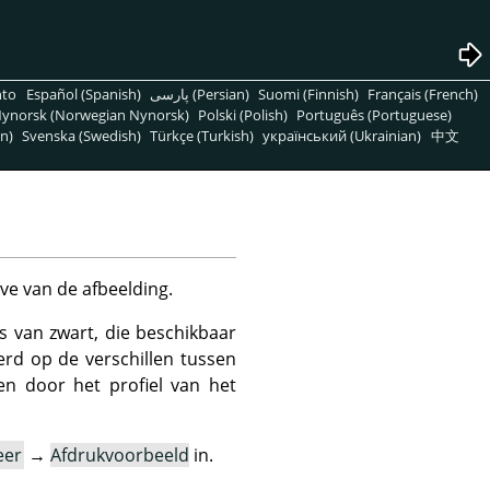
nto
Español (Spanish)
پارسی (Persian)
Suomi (Finnish)
Français (French)
ynorsk (Norwegian Nynorsk)
Polski (Polish)
Português (Portuguese)
n)
Svenska (Swedish)
Türkçe (Turkish)
український (Ukrainian)
中文
e van de afbeelding.
 van zwart, die beschikbaar
erd op de verschillen tussen
en door het profiel van het
eer
→
Afdrukvoorbeeld
in.