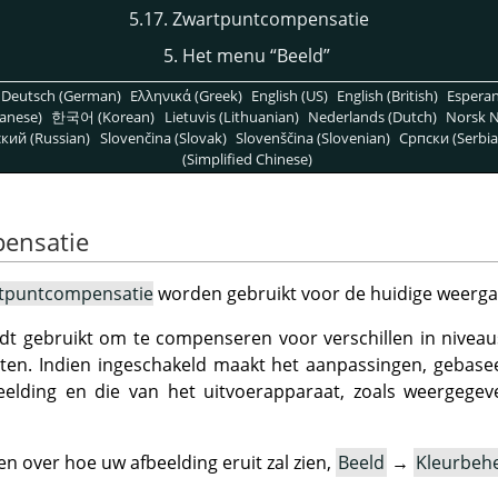
5.17. Zwartpuntcompensatie
5. Het menu
“
Beeld
”
Deutsch (German)
Ελληνικά (Greek)
English (US)
English (British)
Espera
anese)
한국어 (Korean)
Lietuvis (Lithuanian)
Nederlands (Dutch)
Norsk N
кий (Russian)
Slovenčina (Slovak)
Slovenščina (Slovenian)
Српски (Serbia
(Simplified Chinese)
pensatie
tpuntcompensatie
worden gebruikt voor de huidige weergav
t gebruikt om te compenseren voor verschillen in niveaus
aten. Indien ingeschakeld maakt het aanpassingen, gebase
beelding en die van het uitvoerapparaat, zoals weergegev
en over hoe uw afbeelding eruit zal zien,
Beeld
→
Kleurbeh