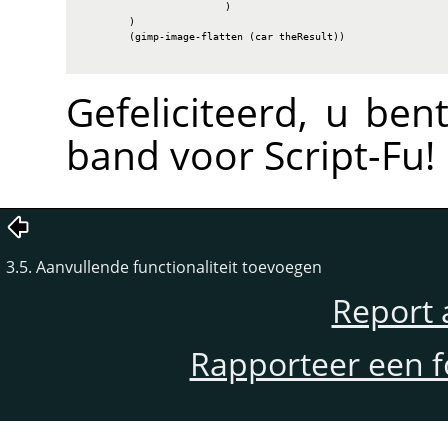
                        )

        )

        (gimp-image-flatten (car theResult))

Gefeliciteerd, u be
band voor Script-Fu!
3.5. Aanvullende functionaliteit toevoegen
Report 
Rapporteer een f