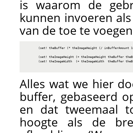
is waarom de gebr
kunnen invoeren al
van de toe te voegen
        (set! theBuffer (* theImageHeight (/ inBufferAmount 10
        (set! theImageHeight (+ theImageHeight theBuffer theBu
        (set! theImageWidth  (+ theImageWidth  theBuffer theBu
Alles wat we hier do
buffer, gebaseerd o
en dat tweemaal t
hoogte als de br