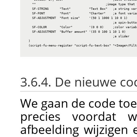
    ""                                      ;image type that 
    SF-STRING      "Text"          "Text Box"   ;a string vari
    SF-FONT        "Font"          "Charter"    ;a font variab
    SF-ADJUSTMENT  "Font size"     '(50 1 1000 1 10 0 1)

                                                ;a spin-button
    SF-COLOR       "Color"         '(0 0 0)     ;color variabl
    SF-ADJUSTMENT  "Buffer amount" '(35 0 100 1 10 1 0)

                                                ;a slider

  )

  (script-fu-menu-register "script-fu-text-box" "<Image>/Filte
3.6.4. De nieuwe c
We gaan de code toe
precies voordat 
afbeelding wijzigen