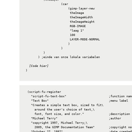
                     (car

                         (gimp-layer-new

                          theImage

                          theImageWidth

                          theImageHeight

                          RGB-IMAGE

                          "laag 1"

                          100

                          LAYER-MODE-NORMAL

                         )

                     )

           )

        ) ;einde van onze lokale variabelen

[Code hier]
 )

  (script-fu-register

    "script-fu-text-box"                        ;function name
    "Text Box"                                  ;menu label

    "Creates a simple text box, sized to fit\

      around the user's choice of text,\

      font, font size, and color."              ;description

    "Michael Terry"                             ;author

    "copyright 1997, Michael Terry;\

      2009, the GIMP Documentation Team"        ;copyright not
    "October 27, 1997"                          ;date created
