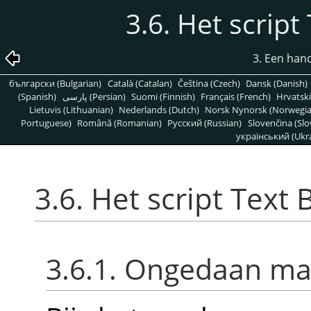
3.6. Het script
3. Een hand
български (Bulgarian)
Català (Catalan)
Čeština (Czech)
Dansk (Danish)
(Spanish)
پارسی (Persian)
Suomi (Finnish)
Français (French)
Hrvatski
Lietuvis (Lithuanian)
Nederlands (Dutch)
Norsk Nynorsk (Norwegi
Portuguese)
Română (Romanian)
Pусский (Russian)
Slovenčina (Slo
український (Ukra
3.6. Het script Text
3.6.1. Ongedaan ma