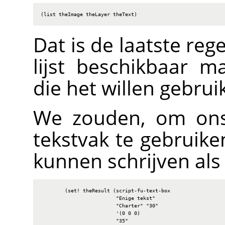
(list theImage theLayer theText)
Dat is de laatste reg
lijst beschikbaar m
die het willen gebrui
We zouden, om ons 
tekstvak te gebruiken
kunnen schrijven als
        (set! theResult (script-fu-text-box

                         "Enige tekst"

                         "Charter" "30"

                         '(0 0 0)

                         "35"
