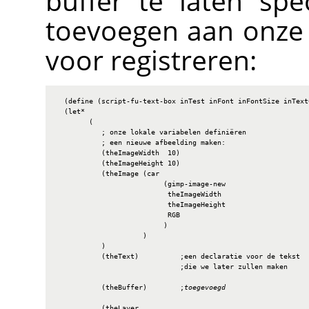
buffer te laten spe
toevoegen aan onze 
voor registreren:
  (define (script-fu-text-box inTest inFont inFontSize inText
  (let*

        (

           ; onze lokale variabelen definiëren

           ; een nieuwe afbeelding maken:

           (theImageWidth  10)

           (theImageHeight 10)

           (theImage (car

                          (gimp-image-new

                           theImageWidth

                           theImageHeight

                           RGB

                          )

                     )

           )

           (theText)          ;een declaratie voor de tekst

                              ;die we later zullen maken

           (theBuffer)        ;
toegevoegd
           (theLayer
