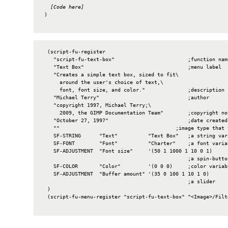
[Code here]
 )

  (script-fu-register

    "script-fu-text-box"                        ;function name
    "Text Box"                                  ;menu label

    "Creates a simple text box, sized to fit\

      around the user's choice of text,\

      font, font size, and color."              ;description

    "Michael Terry"                             ;author

    "copyright 1997, Michael Terry;\

      2009, the GIMP Documentation Team"        ;copyright not
    "October 27, 1997"                          ;date created

    ""                                      ;image type that 
    SF-STRING      "Text"          "Text Box"   ;a string vari
    SF-FONT        "Font"          "Charter"    ;a font variab
    SF-ADJUSTMENT  "Font size"     '(50 1 1000 1 10 0 1)

                                                ;a spin-button
    SF-COLOR       "Color"         '(0 0 0)     ;color variabl
    SF-ADJUSTMENT  "Buffer amount" '(35 0 100 1 10 1 0)

                                                ;a slider

  )

  (script-fu-menu-register "script-fu-text-box" "<Image>/Filte