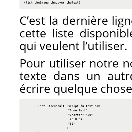
(list theImage theLayer theText)
C’est la dernière lig
cette liste disponib
qui veulent l’utiliser.
Pour utiliser notre 
texte dans un autr
écrire quelque chos
        (set! theResult (script-fu-text-box

                         "Some text"

                         "Charter" "30"

                         '(0 0 0)

                         "35"

                        )
