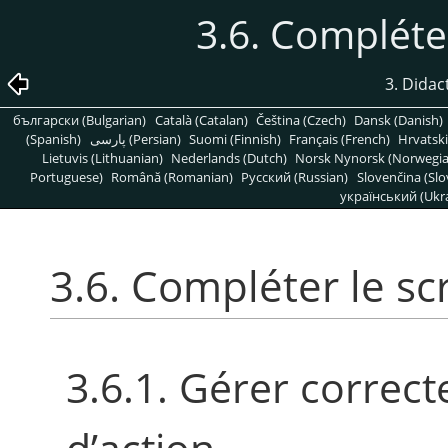
3.6. Compléter
3. Didac
български (Bulgarian)
Català (Catalan)
Čeština (Czech)
Dansk (Danish)
(Spanish)
پارسی (Persian)
Suomi (Finnish)
Français (French)
Hrvatski
Lietuvis (Lithuanian)
Nederlands (Dutch)
Norsk Nynorsk (Norwegi
Portuguese)
Română (Romanian)
Pусский (Russian)
Slovenčina (Slo
український (Ukra
3.6. Compléter le sc
3.6.1. Gérer correc