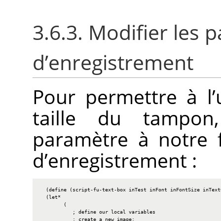
3.6.3. Modifier les 
d’enregistrement
Pour permettre à l’u
taille du tampon
paramètre à notre f
d’enregistrement :
  (define (script-fu-text-box inTest inFont inFontSize inText
  (let*

        (

           ; define our local variables

           ; create a new image:
