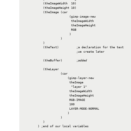
           (theImageWidth  10)

           (theImageHeight 10)

           (theImage (car

                          (gimp-image-new

                           theImageWidth

                           theImageHeight

                           RGB

                          )

                     )

           )

           (theText)          ;a declaration for the text

                              ;we create later

           (theBuffer)        ;
added
           (theLayer

                     (car

                         (gimp-layer-new

                          theImage

                           "layer 1"

                          theImageWidth

                          theImageHeight

                          RGB-IMAGE

                          100

                          LAYER-MODE-NORMAL

                         )

                     )

           )

        ) ;end of our local variables
