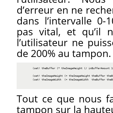
d’erreur en ne recher
dans l’intervalle 0
pas vital, et qu’il
l’utilisateur ne pui
de 200% au tampon.
        (set! theBuffer (* theImageHeight (/ inBufferAmount 10
        (set! theImageHeight (+ theImageHeight theBuffer theBu
        (set! theImageWidth  (+ theImageWidth  theBuffer theBu
Tout ce que nous fai
tampon sur la hauteur