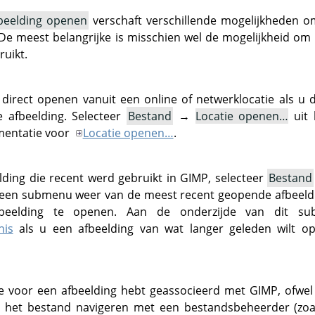
beelding openen
verschaft verschillende mogelijkheden o
 De meest belangrijke is misschien wel de mogelijkheid om
uikt.
 direct openen vanuit een online of netwerklocatie als u
 afbeelding. Selecteer
Bestand
→
Locatie openen…
uit 
umentatie voor
Locatie openen…
.
ding die recent werd gebruikt in
GIMP
, selecteer
Bestand
een submenu weer van de meest recent geopende afbeeldi
eelding te openen. Aan de onderzijde van dit su
nis
als u een afbeelding van wat langer geleden wilt o
e voor een afbeelding hebt geassocieerd met
GIMP
, ofwe
r het bestand navigeren met een bestandsbeheerder (zoa