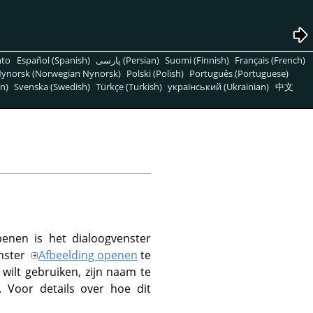
nto
Español (Spanish)
پارسی (Persian)
Suomi (Finnish)
Français (French)
ynorsk (Norwegian Nynorsk)
Polski (Polish)
Português (Portuguese)
n)
Svenska (Swedish)
Türkçe (Turkish)
український (Ukrainian)
中文
nen is het dialoogvenster
nster
Afbeelding openen
te
 wilt gebruiken, zijn naam te
 Voor details over hoe dit