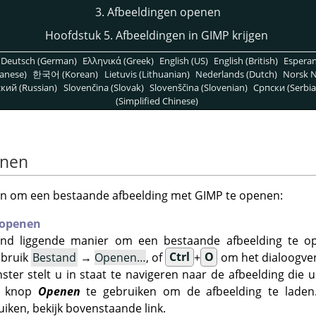
3. Afbeeldingen openen
Hoofdstuk 5. Afbeeldingen in GIMP krijgen
Deutsch (German)
Ελληνικά (Greek)
English (US)
English (British)
Espera
anese)
한국어 (Korean)
Lietuvis (Lithuanian)
Nederlands (Dutch)
Norsk N
кий (Russian)
Slovenčina (Slovak)
Slovenščina (Slovenian)
Српски (Serbia
(Simplified Chinese)
enen
ren om een bestaande afbeelding met
GIMP
te openen:
 openen
d liggende manier om een bestaande afbeelding te ope
ebruik
Bestand
→
Openen…
, of
Ctrl
+
O
om het dialoogve
ster stelt u in staat te navigeren naar de afbeelding die u
e knop
Openen
te gebruiken om de afbeelding te laden.
iken, bekijk bovenstaande link.