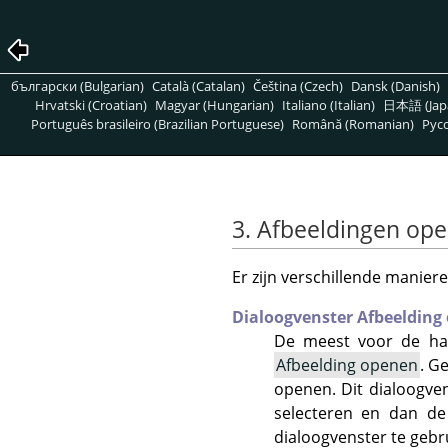
български (Bulgarian)
Català (Catalan)
Čeština (Czech)
Dansk (Danish)
Hrvatski (Croatian)
Magyar (Hungarian)
Italiano (Italian)
日本語 (Jap
Português brasileiro (Brazilian Portuguese)
Română (Romanian)
Pусс
3. Afbeeldingen op
Er zijn verschillende manie
Dialoogvenster Afbeelding
De meest voor de han
Afbeelding openen
. G
openen. Dit dialoogven
selecteren en dan d
dialoogvenster te gebru