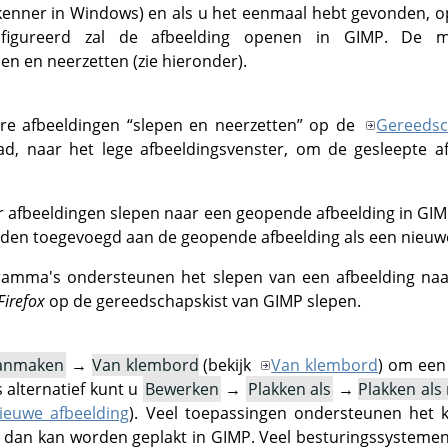
kenner in Windows) en als u het eenmaal hebt gevonden, o
nfigureerd zal de afbeelding openen in
GIMP
. De m
n en neerzetten (zie hieronder).
re afbeeldingen
“
slepen en neerzetten
”
op de
Gereedsc
d, naar het lege afbeeldingsvenster, om de gesleepte af
r afbeeldingen slepen naar een geopende afbeelding in
GIM
rden toegevoegd aan de geopende afbeelding als een nieuwe 
ramma's ondersteunen het slepen van een afbeelding na
Firefox
op de gereedschapskist van
GIMP
slepen.
anmaken
→
Van klembord
(bekijk
Van klembord
) om een
 alternatief kunt u
Bewerken
→
Plakken als
→
Plakken als
nieuwe afbeelding
). Veel toepassingen ondersteunen het 
e dan kan worden geplakt in
GIMP
. Veel besturingssysteme