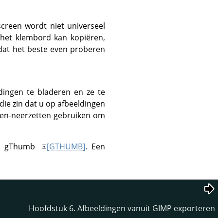
creen wordt niet universeel
 het klembord kan kopiëren,
dat het beste even proberen
dingen te bladeren en ze te
ie zin dat u op afbeeldingen
n-en-neerzetten gebruiken om
van gThumb
[
GTHUMB
]
. Een
Hoofdstuk 6. Afbeeldingen vanuit GIMP exporteren