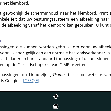
r het klembord.
t gewoonlijk de scherminhoud naar het klembord. Print s
kele feit dat uw besturingssysteem een afbeelding naar
P
de afbeelding vanaf het klembord kan gebruiken. U kunt 
n
passingen die kunnen worden gebruikt om door uw afbeel
oonlijk soortgelijk aan een normale bestandsverkenner in d
ze te laden in hun standaard toepassing; of u kunt slepe
gen op de Gereedschapskist van
GIMP
te zetten.
passingen op Linux zijn:
gThumb
; bekijk de website 
g is Geeqie
[
GEEQIE
]
.