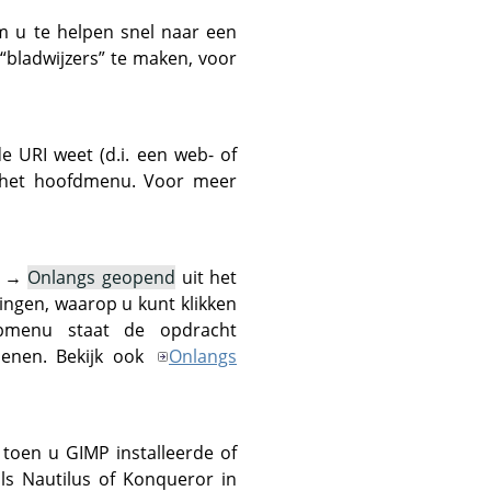
m u te helpen snel naar een
“
bladwijzers
”
te maken, voor
 de
URI
weet (d.i. een web- of
het hoofdmenu. Voor meer
→
Onlangs geopend
uit het
ngen, waarop u kunt klikken
bmenu staat de opdracht
penen. Bekijk ook
Onlangs
l toen u
GIMP
installeerde of
ls Nautilus of Konqueror in