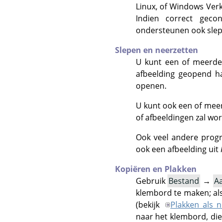
Linux, of Windows Ver
Indien correct geco
ondersteunen ook slepe
Slepen en neerzetten
U kunt een of meerde
afbeelding geopend ha
openen.
U kunt ook een of mee
of afbeeldingen zal wo
Ook veel andere prog
ook een afbeelding uit
Kopiëren en Plakken
Gebruik
Bestand
→
A
klembord te maken; als
(bekijk
Plakken als 
naar het klembord, di