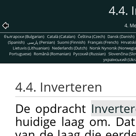
4.4. 
4. M
български (Bulgarian)
Català (Catalan)
Čeština (Czech)
Dansk (Danish)
(Spanish)
پارسی (Persian)
Suomi (Finnish)
Français (French)
Hrvatski
Lietuvis (Lithuanian)
Nederlands (Dutch)
Norsk Nynorsk (Norwegi
Portuguese)
Română (Romanian)
Pусский (Russian)
Slovenčina (Slo
український (Ukra
4.4. Inverteren
De opdracht
Inverte
huidige laag om. Dat
van de laag die eerde