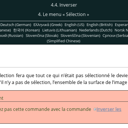
4.4. Inverser
4. Le menu
«
Sélection
»
Deutsch (German)
Ελληνικά (Greek)
English (US)
English (British)
Espera
anese)
한국어 (Korean)
Lietuvis (Lithuanian)
Nederlands (Dutch)
Norsk N
кий (Russian)
Slovenčina (Slovak)
Slovenščina (Slovenian)
Српски (Serbia
(Simplified Chinese)
lection fera que tout ce qui n’était pas sélectionné le devi
’il n’y a pas de sélection, l’ensemble de la surface de l’imag
nt
ez pas cette commande avec la commande
Inverser les