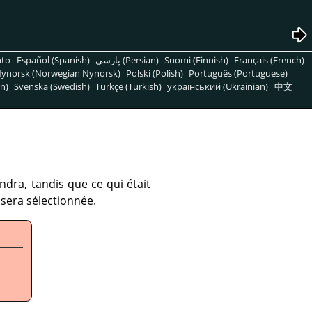
nto
Español (Spanish)
پارسی (Persian)
Suomi (Finnish)
Français (French)
ynorsk (Norwegian Nynorsk)
Polski (Polish)
Português (Portuguese)
n)
Svenska (Swedish)
Türkçe (Turkish)
український (Ukrainian)
中文
endra, tandis que ce qui était
e sera sélectionnée.