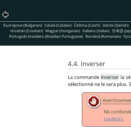
български (Bulgarian)
Català (Catalan)
Čeština (Czech)
Dansk (Danish)
Hrvatski (Croatian)
Magyar (Hungarian)
Italiano (Italian)
日本語 (Jap
Português brasileiro (Brazilian Portuguese)
Română (Romanian)
Pусс
4.4. Inverser
La commande
Inverser
la sé
sélectionné ne le sera plus. S
Avertisseme
Ne confond
couleurs
.