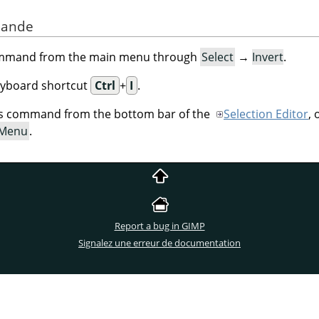
mande
command from the main menu through
Select
→
Invert
.
eyboard shortcut
Ctrl
+
I
.
his command from the bottom bar of the
Selection Editor
,
 Menu
.
Report a bug in GIMP
Signalez une erreur de documentation